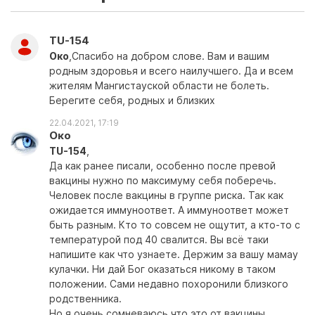
TU-154
Око
,Спасибо на добром слове. Вам и вашим
родным здоровья и всего наилучшего. Да и всем
жителям Мангистауской области не болеть.
Берегите себя, родных и близких
22.04.2021, 17:19
Око
TU-154
,
Да как ранее писали, особенно после превой
вакцины нужно по максимуму себя поберечь.
Человек после вакцины в группе риска. Так как
ожидается иммуноответ. А иммуноответ может
быть разным. Кто то совсем не ощутит, а кто-то с
температурой под 40 свалится. Вы всё таки
напишите как что узнаете. Держим за вашу мамау
кулачки. Ни дай Бог оказаться никому в таком
положении. Сами недавно похоронили близкого
родственника.
Но я очень сомневаюсь что это от вакцины.