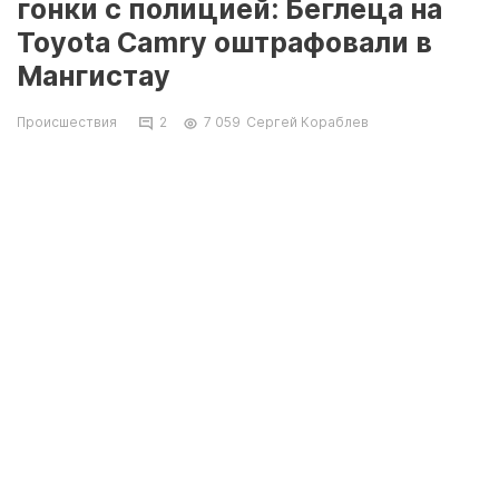
гонки с полицией: Беглеца на
Toyota Camry оштрафовали в
Мангистау
Происшествия
2
7 059
Сергей Кораблев
Водитель не остановился по требованию
инспекторов, сообщили в пресс-службе
департамента полиции региона.