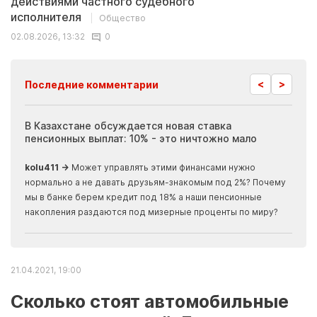
действиями частного судебного
исполнителя
Общество
02.08.2026, 13:32
0
<
>
Последние комментарии
ия
В Казахстане обсуждается новая ставка
Иноп
пенсионных выплат: 10% - это ничтожно мало
журн
скры
kolu411 →
Может управлять этими финансами нужно
Apma
нормально а не давать друзьям-знакомым под 2%? Почему
прогн
мы в банке берем кредит под 18% а наши пенсионные
накопления раздаются под мизерные проценты по миру?
21.04.2021, 19:00
Сколько стоят автомобильные