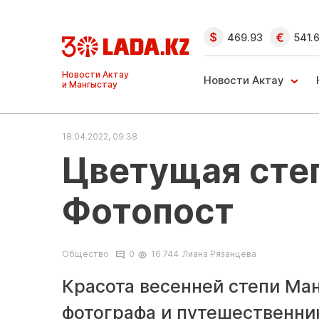
469.93
541.
Ақтау және
Манғыстау
Новости Актау
жаңалықтары
18.04.2022, 09:38
Цветущая степ
Фотопост
Общество
0
16 744
Лиана Рязанцева
Красота весенней степи Ман
фотографа и путешественник