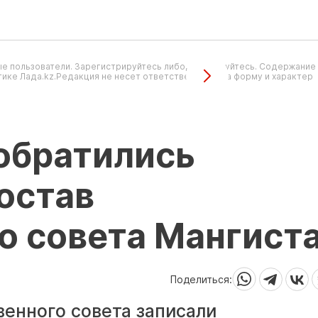
е пользователи. Зарегистрируйтесь либо, авторизуйтесь. Содержание
ике Лада.kz.Редакция не несет ответственность за форму и характер
обратились
остав
о совета Мангист
Поделиться:
енного совета записали