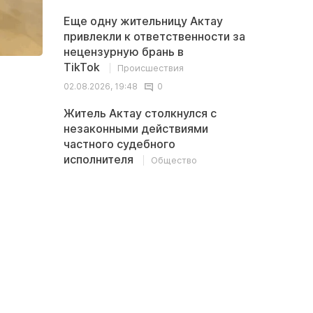
Еще одну жительницу Актау
привлекли к ответственности за
нецензурную брань в
TikTok
Происшествия
02.08.2026, 19:48
0
Житель Актау столкнулся с
незаконными действиями
частного судебного
исполнителя
Общество
02.08.2026, 13:32
0
Последние
<
>
комментарии
В Казахстане обсуждается новая
Иноплан
ставка пенсионных выплат: 10% - это
британс
ничтожно мало
древние
океаном