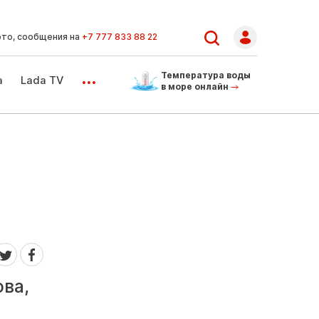
ото, сообщения на
+7 777 833 88 22
...
Температура воды
а
Lada TV
в море онлайн
ва,