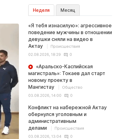
Неделя
Месяц
«Я тебя изнасилую»: агрессивное
поведение мужчины в отношении
девушки сняли на видео в
Актау
Происшествия
02.08.2026, 18:29
0
«Аральско-Каспийская
магистраль»: Токаев дал старт
новому проекту в
Мангистау
Общество
03.08.2026, 14:00
0
Конфликт на набережной Актау
обернулся уголовным и
административным
делами
Происшествия
03.08.2026, 13:04
0