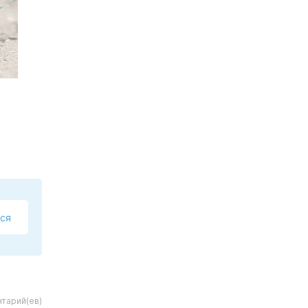
ся
тарий(ев)