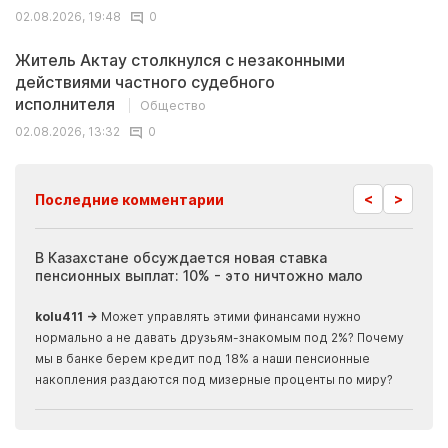
02.08.2026, 19:48
0
Житель Актау столкнулся с незаконными
действиями частного судебного
исполнителя
Общество
02.08.2026, 13:32
0
<
>
Последние комментарии
ия
В Казахстане обсуждается новая ставка
Иноп
пенсионных выплат: 10% - это ничтожно мало
журн
скры
kolu411 →
Может управлять этими финансами нужно
Apma
нормально а не давать друзьям-знакомым под 2%? Почему
прогн
мы в банке берем кредит под 18% а наши пенсионные
накопления раздаются под мизерные проценты по миру?