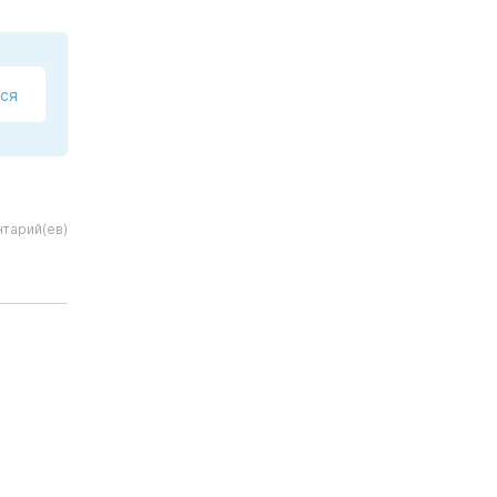
ся
нтарий(ев)