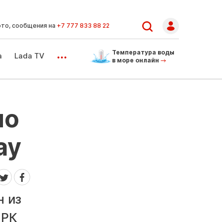
ото, сообщения на
+7 777 833 88 22
...
Температура воды
а
Lada TV
в море онлайн
но
ау
н из
 РК