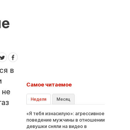
не
ся в
и
Самое читаемое
 не
Неделя
Месяц
газ
«Я тебя изнасилую»: агрессивное
поведение мужчины в отношении
девушки сняли на видео в