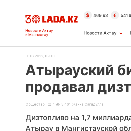
469.93
541.
Ақтау және
Манғыстау
Новости Актау
жаңалықтары
01.07.2022, 09:10
Атырауский б
продавал дизт
Общество
1
5 461
Жанна Сагидулла
Дизтопливо на 1,7 миллиард
Атырау в Мангистауской обл