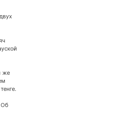
 двух
яч
ауской
м же
ем
тенге.
«Об