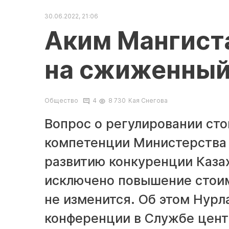
30.06.2022, 21:06
Аким Мангиста
на сжиженный 
Общество
4
8 730
Кая Снегова
Вопрос о регулировании сто
компетенции Министерства э
развитию конкуренции Казах
исключено повышение стоимо
не изменится. Об этом Нурл
конференции в Службе цен