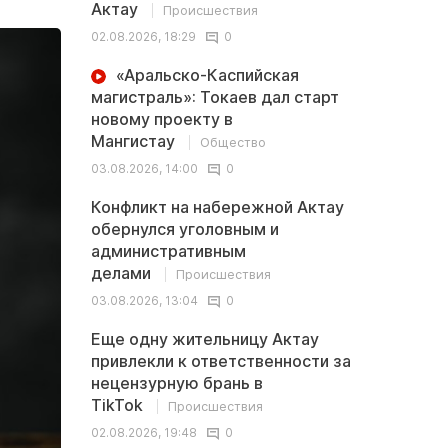
Актау
Происшествия
02.08.2026, 18:29
0
«Аральско-Каспийская
магистраль»: Токаев дал старт
новому проекту в
Мангистау
Общество
03.08.2026, 14:00
0
Конфликт на набережной Актау
обернулся уголовным и
административным
делами
Происшествия
03.08.2026, 13:04
0
Еще одну жительницу Актау
привлекли к ответственности за
нецензурную брань в
TikTok
Происшествия
02.08.2026, 19:48
0