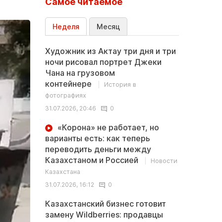
Самое читаемое
Неделя
Месяц
Художник из Актау три дня и три
ночи рисовал портрет Джеки
Чана на грузовом
контейнере
История в
фотографиях
31.07.2026, 20:46
0
«Корона» не работает, но
варианты есть: как теперь
переводить деньги между
Казахстаном и Россией
Новости
Казахстана
31.07.2026, 16:12
0
Казахстанский бизнес готовит
замену Wildberries: продавцы