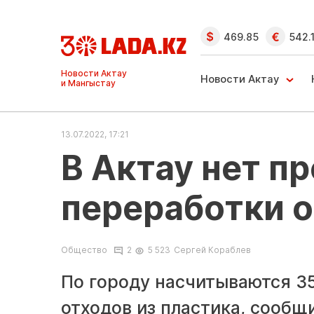
469.85
542.
Ақтау және
Манғыстау
Новости Актау
жаңалықтары
13.07.2022, 17:21
В Актау нет п
переработки о
Общество
2
5 523
Сергей Кораблев
По городу насчитываются 3
отходов из пластика, сообщ