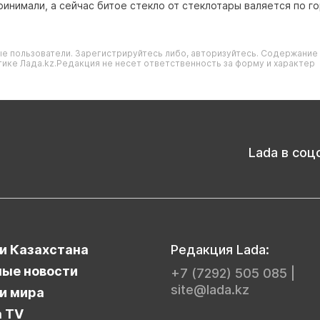
инимали, а сейчас битое стекло от стеклотары валяется по го
е пользователи. Зарегистрируйтесь либо, авторизуйтесь. Содержание
ике Лада.kz.Редакция не несет ответственность за форму и характер
Lada в соц
и Казахстана
Редакция Lada:
ые новости
+7 (7292) 505 085
|
site@lada.kz
и мира
a TV