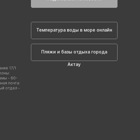
Температура воды в море онлайн
Пляжи и базы отдыха города
Актау
ание 17/1
фоны:
амы - 60-
нная почта:
ый отдел -