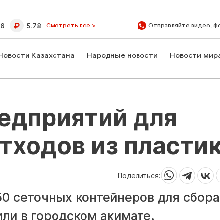
16
5.78
Смотреть все >
Отправляйте видео, ф
Новости Казахстана
Народные новости
Новости мир
редприятий для
тходов из пласти
Поделиться:
50 сеточных контейнеров для сбора
или в городском акимате.