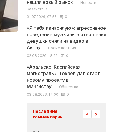
нашли новый рынок
Новости
Казахстана
31.07.2026, 07:55
0
«Я тебя изнасилую»: агрессивное
поведение мужчины в отношении
девушки сняли на видео в
Актау
Происшествия
02.08.2026, 18:29
0
«Аральско-Каспийская
магистраль»: Токаев дал старт
новому проекту в
Мангистау
Общество
03.08.2026, 14:00
0
Последние
<
>
комментарии