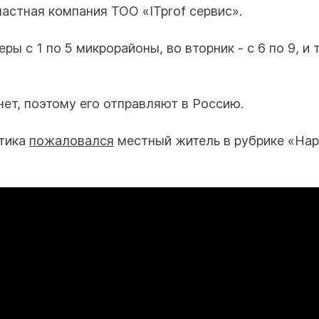
Безработные из
астная компания ТОО «ITprof сервис».
предоставления
крупных предпр
 с 1 по 5 микрорайоны, во вторник - с 6 по 9, и 
дорожник →
Капит
скажешь
нет, поэтому его отправляют в Россию.
стика
пожаловался
местный житель в рубрике «На