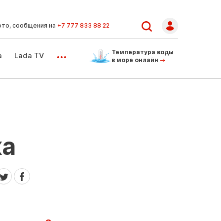
ото, сообщения на
+7 777 833 88 22
...
Температура воды
а
Lada TV
в море онлайн
ка