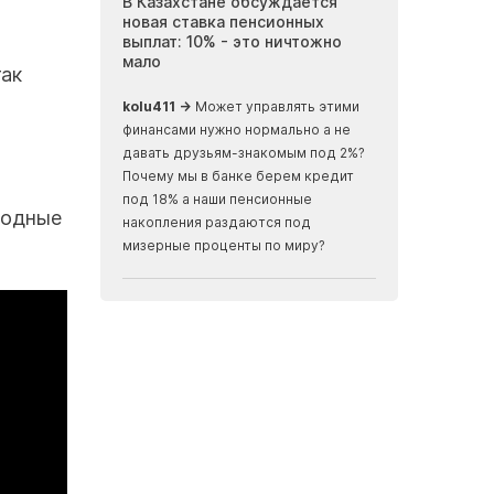
 Актау требуют
В Казахстане обсуждается
Инопланетные
 вакансий в
новая ставка пенсионных
Мангистау: бр
иятиях
выплат: 10% - это ничтожно
журналисты п
мало
земли, скрыва
так
океаном
ализм, ничего не
kolu411 →
Может управлять этими
Apmaxa →
всё ч
финансами нужно нормально а не
места отъезда...
давать друзьям-знакомым под 2%?
мусорные баки...
Почему мы в банке берем кредит
скалах...
под 18% а наши пенсионные
родные
накопления раздаются под
мизерные проценты по миру?