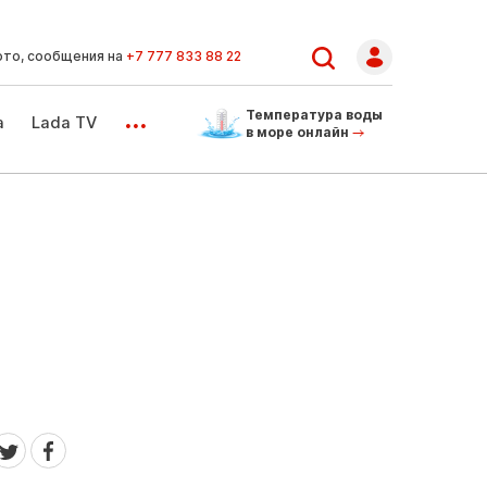
ото, сообщения на
+7 777 833 88 22
...
Температура воды
а
Lada TV
в море онлайн