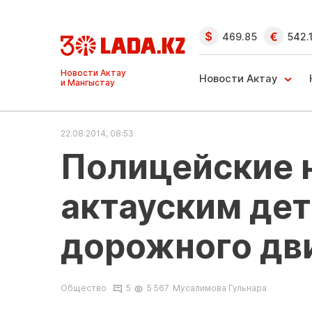
469.85
542.
Ақтау және
Манғыстау
Новости Актау
жаңалықтары
22.08.2014, 08:53
Полицейские 
актауским дет
дорожного дв
Общество
5
5 567
Мусалимова Гульнара