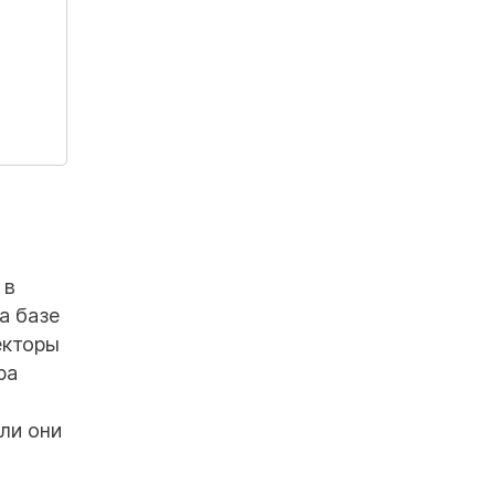
 в
а базе
екторы
ра
ли они