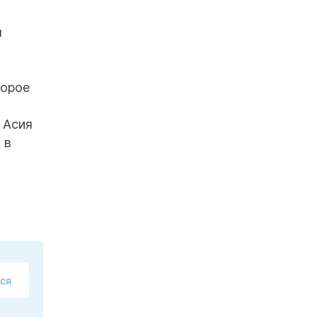
н
торое
 Асия
 в
ся