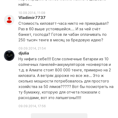
найти...
10.09.2014, 11:08
Vladimir7737
Стоимость киловатт-часа никто не прикидывал?
Раз в 60 выше устоявшейся.... И за чей счёт
банкет, господа? Готов ли чабан оплачивать по
250 тысяч тенге в месяц за бредовую идею?
09.09.2014, 21:54
djulia
Ну нифига себе!!!! Если солнечные батареи из 10
солнечных панелей+аккумуляторов +конвертов и
т.д. в Алмате стоят 800 000 тенге, примерно на 2
киловата. А ветряк дороже но все же... Это ж
сколько мощности потребовалось для простого
хозяйства за 50 лямов????? Вот бы посмотреть на
ту бумажку, которую для отчета показали с
расходами, вот это лапшегоны!!!!!
09.09.2014, 17:56