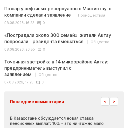
Пожар у нефтяных резервуаров в Мангистау: в
компании сделали заявление
Происшествия
08.08.2026, 16:23
0
«Пострадали около 300 семей»: жители Актау
попросили Президента вмешаться
Общество
08.08.2026, 20:35
0
Точечная застройка в 14 микрорайоне Актау:
предприниматель выступил с
заявлением
Общество
07.08.2026, 17:25
0
<
>
Последние комментарии
ия
В Казахстане обсуждается новая ставка
Иноп
пенсионных выплат: 10% - это ничтожно мало
журн