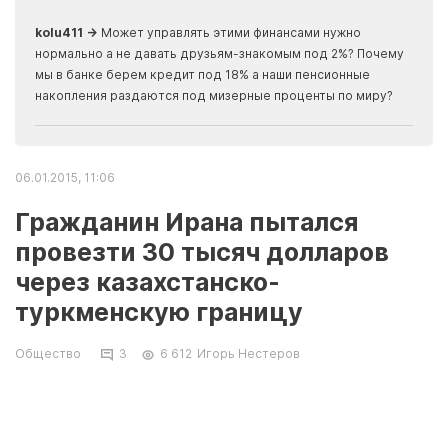
скры
kolu411 →
Может управлять этими финансами нужно
Apma
нормально а не давать друзьям-знакомым под 2%? Почему
прогн
мы в банке берем кредит под 18% а наши пенсионные
накопления раздаются под мизерные проценты по миру?
06.01.2015, 11:06
Гражданин Ирана пытался
провезти 30 тысяч долларов
через казахстанско-
туркменскую границу
Общество
3
6 612
Игорь Нестеров
Об этом сообщила пресс-служба
департамента государственных доходов по