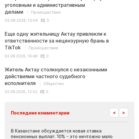
уголовным и административным
делами
Происшествия
03.08.2026, 13:04
0
Еще одну жительницу Актау привлекли к
ответственности за нецензурную брань в
TikTok
Происшествия
02.08.2026, 19:48
0
Житель Актау столкнулся с незаконными
действиями частного судебного
исполнителя
Общество
02.08.2026, 13:32
0
<
>
Последние комментарии
ия
В Казахстане обсуждается новая ставка
Иноп
пенсионных выплат: 10% - это ничтожно мало
журн