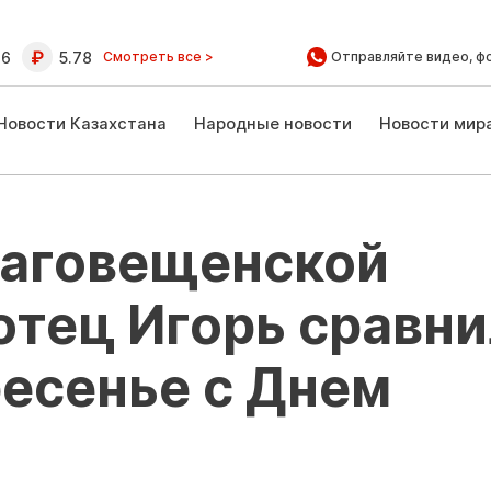
16
5.78
Смотреть все >
Отправляйте видео, ф
Новости Казахстана
Народные новости
Новости мир
лаговещенской
отец Игорь сравни
есенье с Днем