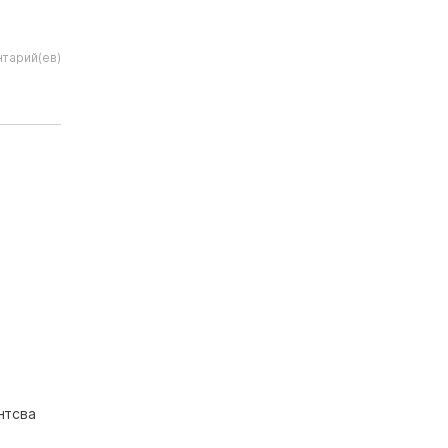
тарий(ев)
нтсва