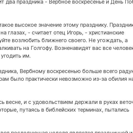
ит два праздника - Вербное воскресенье и День По
акое высокое значение этому празднику. Праздник
на глазах, - считает отец Игорь, - христианские
уйте возлюбить ближнего своего. Не угождать, а
алкивать на Голгофу. Возненавидят вас все человек
 угодить им.
здника, Вербному воскресенью больше всего раду
храм было практически невозможно из-за обилия н
ь весне, и с удовольствием держали в руках вето
торые, путаясь в библейских терминах, пытались
 вся последующая неделя является праздничной и