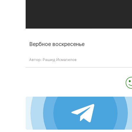
Вербное воскресенье
Автор: Рашид Исмагилов