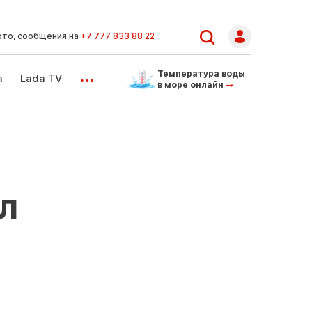
ото, сообщения на
+7 777 833 88 22
...
Температура воды
а
Lada TV
в море онлайн
л