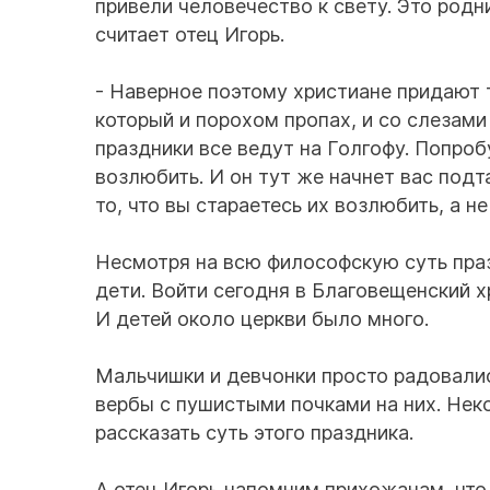
привели человечество к свету. Это родн
считает отец Игорь.
- Наверное поэтому христиане придают т
который и порохом пропах, и со слезами 
праздники все ведут на Голгофу. Попроб
возлюбить. И он тут же начнет вас подт
то, что вы стараетесь их возлюбить, а не
Несмотря на всю философскую суть пра
дети. Войти сегодня в Благовещенский 
И детей около церкви было много.
Мальчишки и девчонки просто радовалис
вербы с пушистыми почками на них. Неко
рассказать суть этого праздника.
А отец Игорь напомним прихожанам, что