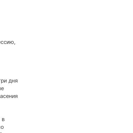
ессию,
три дня
ле
пасения
 в
но