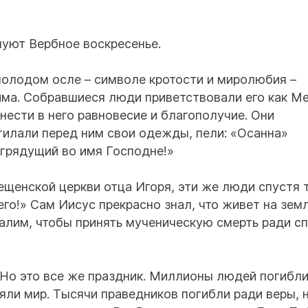
уют Вербное воскресенье.
 молодом осле – символе кротости и миролюбия –
има. Собравшиеся люди приветствовали его как М
внести в него равновесие и благополучие. Они
илали перед ним свои одежды, пели: «Осанна»
 грядущий во имя Господне!»
ещенской церкви отца Игоря, эти же люди спустя 
его!» Сам Иисус прекрасно знал, что живет на зем
салим, чтобы принять мученическую смерть ради с
 Но это все же праздник. Миллионы людей погибли
яли мир. Тысячи праведников погибли ради веры, 