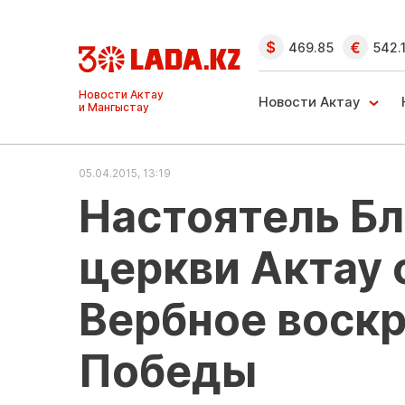
469.85
542.
Ақтау және
Манғыстау
Новости Актау
жаңалықтары
05.04.2015, 13:19
Настоятель Б
церкви Актау 
Вербное воскр
Победы