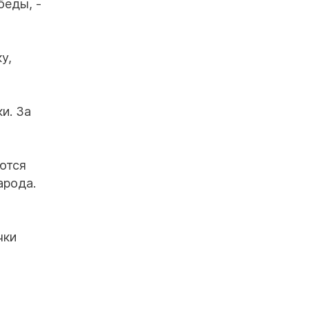
беды, -
у,
и. За
ются
арода.
чки