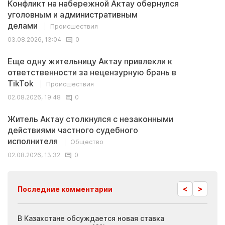
Конфликт на набережной Актау обернулся
уголовным и административным
делами
Происшествия
03.08.2026, 13:04
0
Еще одну жительницу Актау привлекли к
ответственности за нецензурную брань в
TikTok
Происшествия
02.08.2026, 19:48
0
Житель Актау столкнулся с незаконными
действиями частного судебного
исполнителя
Общество
02.08.2026, 13:32
0
<
>
Последние комментарии
ия
В Казахстане обсуждается новая ставка
Иноп