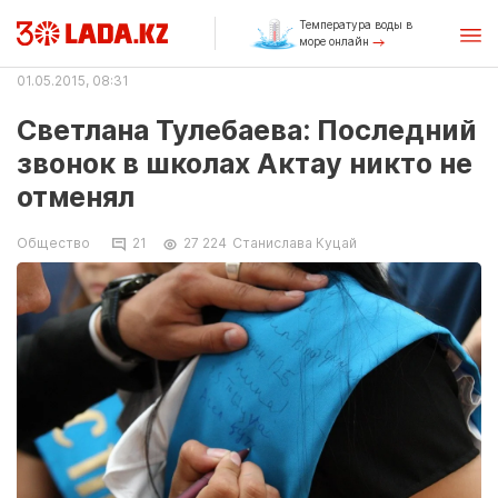
Температура воды в
море онлайн
01.05.2015, 08:31
Светлана Тулебаева: Последний
звонок в школах Актау никто не
отменял
Общество
21
27 224
Станислава Куцай