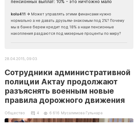
пенсионных выплат: 10% - это ничтожно мало
журн
скры
kolu411 →
Может управлять этими финансами нужно
Apma
нормально а не давать друзьям-знакомым под 2%? Почему
прогн
мы в банке берем кредит под 18% а наши пенсионные
накопления раздаются под мизерные проценты по миру?
28.04.2015, 09:03
Сотрудники административной
полиции Актау продолжают
разъяснять военным новые
правила дорожного движения
Общество
4
6 616
Мусалимова Гульнара