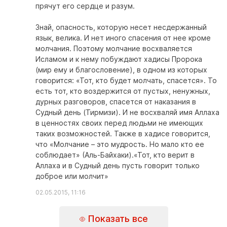
прячут его сердце и разум.
Знай, опасность, которую несет несдержанный
язык, велика. И нет иного спасения от нее кроме
молчания. Поэтому молчание восхваляется
Исламом и к нему побуждают хадисы Пророка
(мир ему и благословение), в одном из которых
говорится: «Тот, кто будет молчать, спасется». То
есть тот, кто воздержится от пустых, ненужных,
дурных разговоров, спасется от наказания в
Судный день (Тирмизи). И не восхваляй имя Аллаха
в ценностях своих перед людьми не имеющих
таких возможностей. Также в хадисе говорится,
что «Молчание – это мудрость. Но мало кто ее
соблюдает» (Аль-Байхаки).«Тот, кто верит в
Аллаха и в Судный день пусть говорит только
доброе или молчит»
02.05.2015, 11:16
Показать все