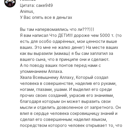
Цитата: саке949
Animus,
У Вас опять все в деньгах
Вы там напервомаялись что ли???)))
Я вам написал Что ДЕТИ!!! дороже чем 5000 т. (то
есть для особо одарённых, мои ценности выше
ваших. Это мне не жалко денег) На месте ваших
как вы выразили (мамаш) я бы сам заплатил за
вашего сына, что в принципе они и сделают.
А по поводу ваших понтов перед нами с
упоминанием Аллаха.
Хвала Всевышнему Аллаху, Который создал
человека в совершенстве, наделив его руками,
ногами, глазами, ушами. И выделил его среди
прочих своих созданий, украсив его знаниями,
благодаря которым он может выразить свои
мысли и отделить дозволенное от запретного. Он
влил в сердце человека сокровищницу знаний и
сделал его совершенным; наделил языком,
посредством которого человек открывает то, что