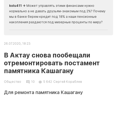
kolu411 →
Может управлять этими финансами нужно
Apma
нормально а не давать друзьям-знакомым под 2%? Почему
прогн
мы в банке берем кредит под 18% а наши пенсионные
накопления раздаются под мизерные проценты по миру?
26.07.2020, 18:23
В Актау снова пообещали
отремонтировать постамент
памятника Кашагану
Общество
10
5 642
Сергей Кораблев
Для ремонта памятника Кашагану
Куржиманулы составлена сметная
документация. Об этом сообщили в пресс-
службе городского акимата.