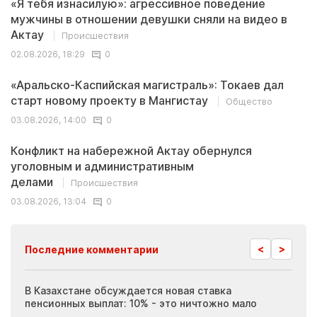
«Я тебя изнасилую»: агрессивное поведение
мужчины в отношении девушки сняли на видео в
Актау
Происшествия
02.08.2026, 18:29
0
«Аральско-Каспийская магистраль»: Токаев дал
старт новому проекту в Мангистау
Общество
03.08.2026, 14:00
0
Конфликт на набережной Актау обернулся
уголовным и административным
делами
Происшествия
03.08.2026, 13:04
0
<
>
Последние комментарии
ия
В Казахстане обсуждается новая ставка
Иноп
пенсионных выплат: 10% - это ничтожно мало
журн
скры