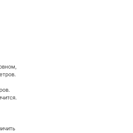
новном,
етров.
ров.
чится.
личить