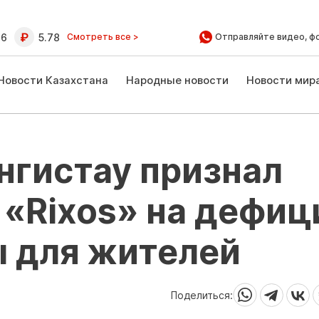
16
5.78
Смотреть все >
Отправляйте видео, ф
Новости Казахстана
Народные новости
Новости мир
нгистау признал
 «Rixos» на дефиц
ы для жителей
Поделиться: