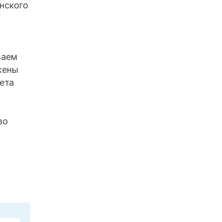
нского
1
ваем
жены
ета
во