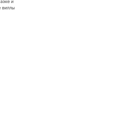
маэке и
е виллы