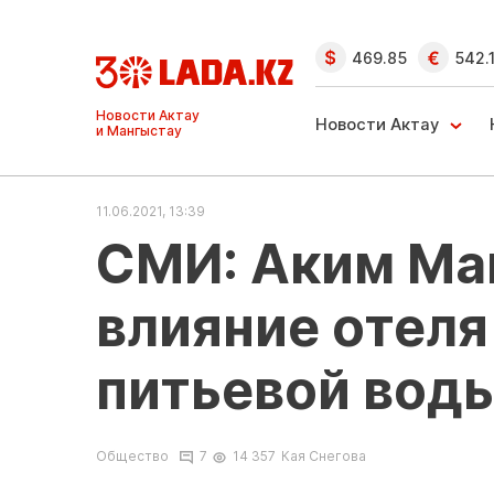
469.85
542.
Ақтау және
Манғыстау
Новости Актау
жаңалықтары
11.06.2021, 13:39
СМИ: Аким Ма
влияние отеля
питьевой вод
Общество
7
14 357
Кая Снегова