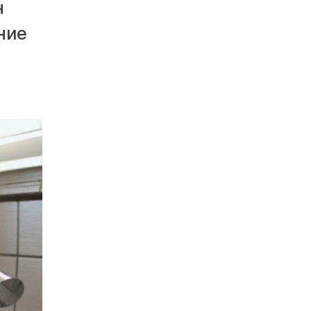
н
ние