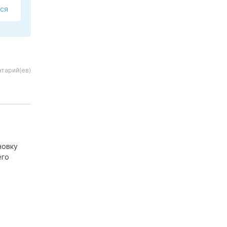
ся
тарий(ев)
новку
его