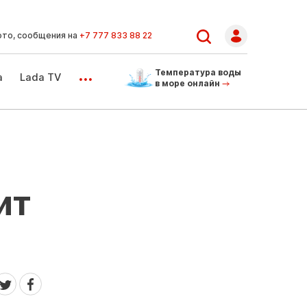
ото, сообщения на
+7 777 833 88 22
...
Температура воды
а
Lada TV
в море онлайн
ит