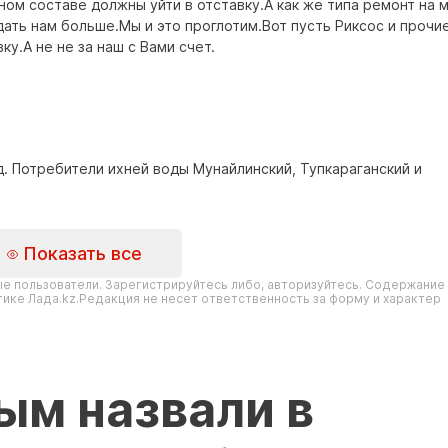
лном составе должны уйти в отставку.А как же типа ремонт на 
ать нам больше.Мы и это проглотим.Вот пусть Риксос и прочи
у.А не не за наш с Вами счет.
д. Потребители ихней воды Мунайлинский, Тупкараганский и
Показать все
е пользователи. Зарегистрируйтесь либо, авторизуйтесь. Содержание
ике Лада.kz.Редакция не несет ответственность за форму и характер
ым назвали в