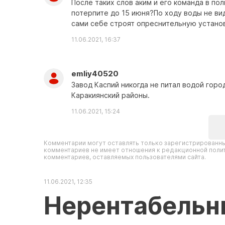
После таких слов аким и его команда в по
потерпите до 15 июня?По ходу воды не вид
сами себе строят опреснительную установк
11.06.2021, 16:37
emliy40520
Завод Каспий никогда не питал водой горо
Каракиянский районы.
11.06.2021, 15:24
Комментарии могут оставлять только зарегистрированны
комментариев не имеет отношения к редакционной полит
комментариев, оставляемых пользователями сайта.
11.06.2021, 12:35
Нерентабельн