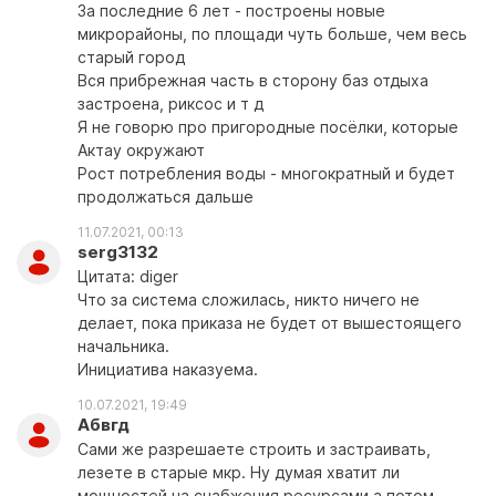
За последние 6 лет - построены новые
микрорайоны, по площади чуть больше, чем весь
старый город
Вся прибрежная часть в сторону баз отдыха
застроена, риксос и т д
Я не говорю про пригородные посёлки, которые
Актау окружают
Рост потребления воды - многократный и будет
продолжаться дальше
11.07.2021, 00:13
serg3132
Цитата: diger
Что за система сложилась, никто ничего не
делает, пока приказа не будет от вышестоящего
начальника.
Инициатива наказуема.
10.07.2021, 19:49
Абвгд
Сами же разрешаете строить и застраивать,
лезете в старые мкр. Ну думая хватит ли
мощностей на снабжения ресурсами а потом