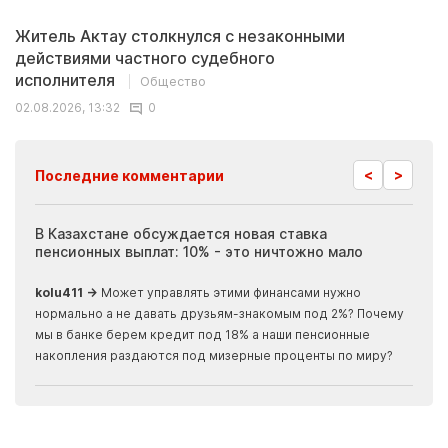
Житель Актау столкнулся с незаконными
действиями частного судебного
исполнителя
Общество
02.08.2026, 13:32
0
<
>
Последние комментарии
ия
В Казахстане обсуждается новая ставка
Иноп
пенсионных выплат: 10% - это ничтожно мало
журн
скры
kolu411 →
Может управлять этими финансами нужно
Apma
нормально а не давать друзьям-знакомым под 2%? Почему
прогн
мы в банке берем кредит под 18% а наши пенсионные
накопления раздаются под мизерные проценты по миру?