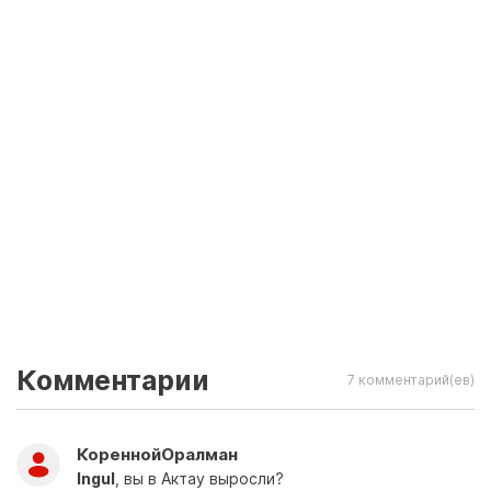
Комментарии
7 комментарий(ев)
КореннойОралман
Ingul
, вы в Актау выросли?