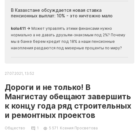
ия
В Казахстане обсуждается новая ставка
Иноп
пенсионных выплат: 10% - это ничтожно мало
журн
скры
kolu411 →
Может управлять этими финансами нужно
Apma
нормально а не давать друзьям-знакомым под 2%? Почему
прогн
мы в банке берем кредит под 18% а наши пенсионные
накопления раздаются под мизерные проценты по миру?
27.07.2021, 13:52
Дороги и не только! В
Мангистау обещают завершить
к концу года ряд строительных
и ремонтных проектов
Общество
1
5 571
Ксения Просветова