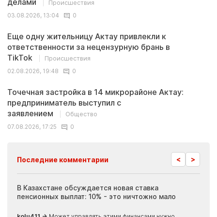
делами
Происшествия
03.08.2026, 13:04
0
Еще одну жительницу Актау привлекли к
ответственности за нецензурную брань в
TikTok
Происшествия
02.08.2026, 19:48
0
Точечная застройка в 14 микрорайоне Актау:
предприниматель выступил с
заявлением
Общество
07.08.2026, 17:25
0
<
>
Последние комментарии
ия
В Казахстане обсуждается новая ставка
Иноп
пенсионных выплат: 10% - это ничтожно мало
журн
скры
kolu411 →
Может управлять этими финансами нужно