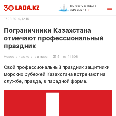
Температура воды в
море онлайн
17.08.2014, 12:15
Пограничники Казахстана
отмечают профессиональный
праздник
Новости Казахстана и мира
5
11 608
Свой про­фес­си­о­наль­ный празд­ник за­щит­ни­ки
мор­ских ру­бе­жей Ка­зах­ста­на встре­ча­ют на
служ­бе, прав­да, в па­рад­ной фор­ме.