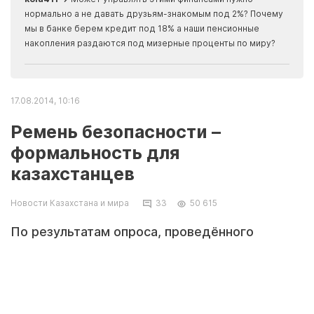
Apma
нормально а не давать друзьям-знакомым под 2%? Почему
прогн
мы в банке берем кредит под 18% а наши пенсионные
накопления раздаются под мизерные проценты по миру?
17.08.2014, 10:16
Ремень безопасности –
формальность для
казахстанцев
Новости Казахстана и мира
33
50 615
По результатам опроса, проведённого
редакцией «Колёса», выяснилось, что только
7.5 % казахстанцев пристёгиваются ремнями
безопасности на заднем сиденье.