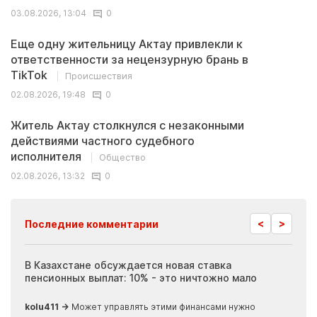
03.08.2026, 13:04
0
Еще одну жительницу Актау привлекли к
ответственности за нецензурную брань в
TikTok
Происшествия
02.08.2026, 19:48
0
Житель Актау столкнулся с незаконными
действиями частного судебного
исполнителя
Общество
02.08.2026, 13:32
0
<
>
Последние комментарии
ия
В Казахстане обсуждается новая ставка
Иноп
пенсионных выплат: 10% - это ничтожно мало
журн
скры
kolu411 →
Может управлять этими финансами нужно