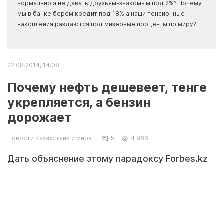
Apma
нормально а не давать друзьям-знакомым под 2%? Почему
прогн
мы в банке берем кредит под 18% а наши пенсионные
накопления раздаются под мизерные проценты по миру?
22.08.2014, 14:08
Почему нефть дешевеет, тенге
укрепляется, а бензин
дорожает
Новости Казахстана и мира
5
4 966
Дать объяснение этому парадоксу Forbes.kz
попросил известных экономистов Ораза
Жандосова и Петра Своика