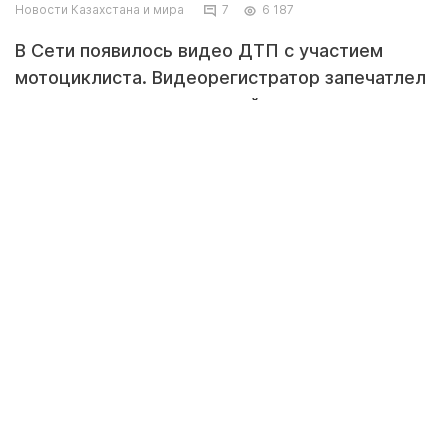
Новости Казахстана и мира
7
6 187
В Сети появилось видео ДТП с участием
мотоциклиста. Видеорегистратор запечатлел
как мотоциклист на полной скорости
врезался в автомобиль, сделал сальто и
оказался на крыше движущейся машины.