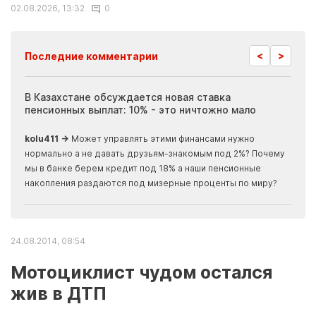
02.08.2026, 13:32
0
<
>
Последние комментарии
ия
В Казахстане обсуждается новая ставка
Иноп
пенсионных выплат: 10% - это ничтожно мало
журн
скры
kolu411 →
Может управлять этими финансами нужно
Apma
нормально а не давать друзьям-знакомым под 2%? Почему
прогн
мы в банке берем кредит под 18% а наши пенсионные
накопления раздаются под мизерные проценты по миру?
24.08.2014, 08:54
Мотоциклист чудом остался
жив в ДТП