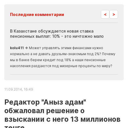
<
>
Последние комментарии
ия
В Казахстане обсуждается новая ставка
Иноп
пенсионных выплат: 10% - это ничтожно мало
журн
скры
kolu411 →
Может управлять этими финансами нужно
Apma
нормально а не давать друзьям-знакомым под 2%? Почему
прогн
мы в банке берем кредит под 18% а наши пенсионные
накопления раздаются под мизерные проценты по миру?
11.09.2014, 16:49
Редактор "Аныз адам"
обжаловал решение о
взыскании с него 13 миллионов
тенге