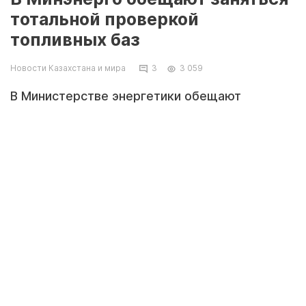
тотальной проверкой
топливных баз
Новости Казахстана и мира
3
3 059
В Министерстве энергетики обещают
заняться тотальной проверкой топливных баз.
По словам главы ведомства Владимира
Школьника, эта мера, конечно, не решение
проблемы, но частично поможет разобраться
с дефицитом бензина на рынке.