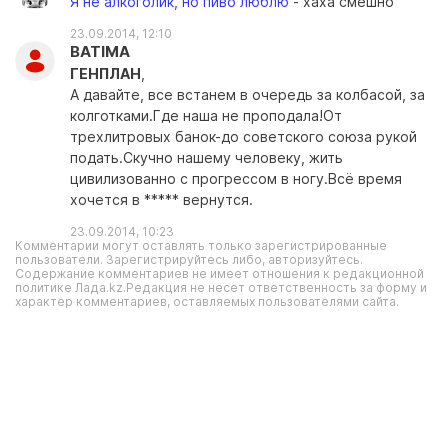
Я не алкоголик, но пиво люблю
- хаха смешно
23.09.2014, 12:10
BATIMA
ГЕНПЛАН
,
А давайте, все встанем в очередь за колбасой, за
колготками.Где наша не проподала!От
трехлитровых банок-до советского союза рукой
подать.Скучно нашему человеку, жить
цивилизованно с прогрессом в ногу.Всё время
хочется в ***** вернутся.
23.09.2014, 10:23
Комментарии могут оставлять только зарегистрированные
пользователи. Зарегистрируйтесь либо, авторизуйтесь.
Содержание комментариев не имеет отношения к редакционной
политике Лада.kz.Редакция не несет ответственность за форму и
характер комментариев, оставляемых пользователями сайта.