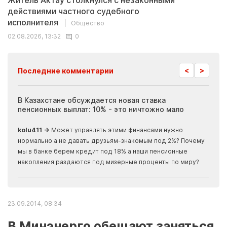
Житель Актау столкнулся с незаконными
действиями частного судебного
исполнителя
Общество
02.08.2026, 13:32
0
<
>
Последние комментарии
ия
В Казахстане обсуждается новая ставка
Иноп
пенсионных выплат: 10% - это ничтожно мало
журн
скры
kolu411 →
Может управлять этими финансами нужно
Apma
нормально а не давать друзьям-знакомым под 2%? Почему
прогн
мы в банке берем кредит под 18% а наши пенсионные
накопления раздаются под мизерные проценты по миру?
23.09.2014, 08:34
В Минэнерго обещают заняться