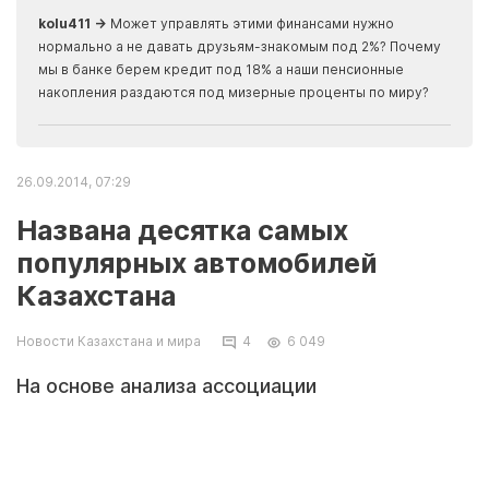
kolu411 →
Может управлять этими финансами нужно
Apma
нормально а не давать друзьям-знакомым под 2%? Почему
прогн
мы в банке берем кредит под 18% а наши пенсионные
накопления раздаются под мизерные проценты по миру?
26.09.2014, 07:29
Названа десятка самых
популярных автомобилей
Казахстана
Новости Казахстана и мира
4
6 049
На основе анализа ассоциации
казахстанского автобизнеса была названа
десятка самых популярных автомобилей
Казахстана, передает корреспондент