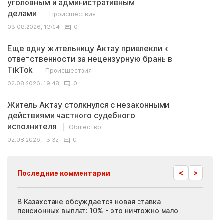
уголовным и административным
делами
Происшествия
03.08.2026, 13:04
0
Еще одну жительницу Актау привлекли к
ответственности за нецензурную брань в
TikTok
Происшествия
02.08.2026, 19:48
0
Житель Актау столкнулся с незаконными
действиями частного судебного
исполнителя
Общество
02.08.2026, 13:32
0
<
>
Последние комментарии
ия
В Казахстане обсуждается новая ставка
Иноп
пенсионных выплат: 10% - это ничтожно мало
журн
скры