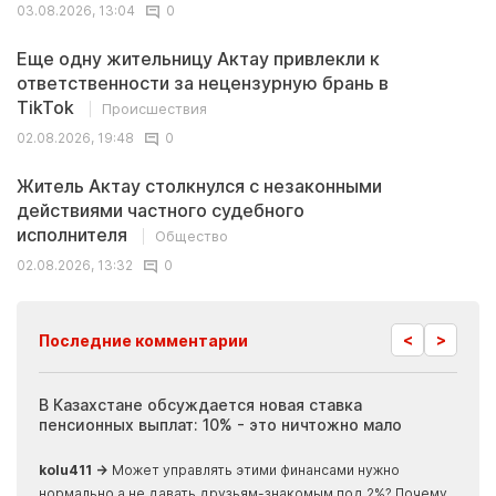
03.08.2026, 13:04
0
Еще одну жительницу Актау привлекли к
ответственности за нецензурную брань в
TikTok
Происшествия
02.08.2026, 19:48
0
Житель Актау столкнулся с незаконными
действиями частного судебного
исполнителя
Общество
02.08.2026, 13:32
0
<
>
Последние комментарии
ия
В Казахстане обсуждается новая ставка
Иноп
пенсионных выплат: 10% - это ничтожно мало
журн
скры
kolu411 →
Может управлять этими финансами нужно
Apma
нормально а не давать друзьям-знакомым под 2%? Почему