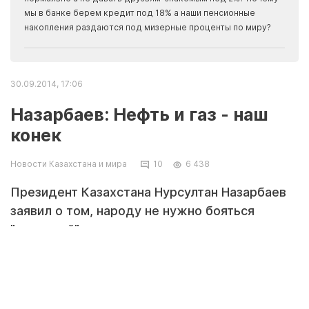
прогн
мы в банке берем кредит под 18% а наши пенсионные
накопления раздаются под мизерные проценты по миру?
30.09.2014, 17:06
Назарбаев: Нефть и газ - наш
конек
Новости Казахстана и мира
10
6 438
Президент Казахстана Нурсултан Назарбаев
заявил о том, народу не нужно бояться
"сырьевой" зависимости, передает
корреспондент Tengrinews.kz из Атырау. Об
этом он заявил во время пленарного
заседания XI форума межрегионального
сотрудничества Казахстана и России.