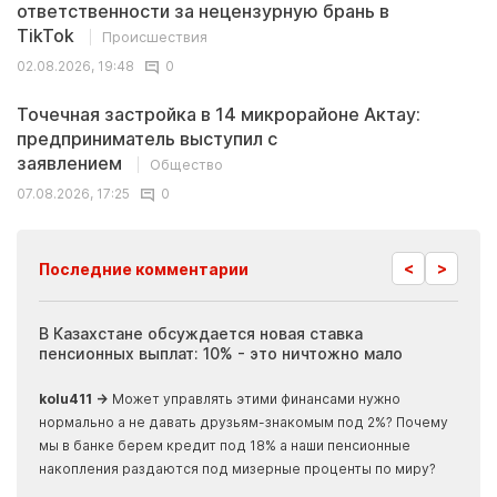
ответственности за нецензурную брань в
TikTok
Происшествия
02.08.2026, 19:48
0
Точечная застройка в 14 микрорайоне Актау:
предприниматель выступил с
заявлением
Общество
07.08.2026, 17:25
0
<
>
Последние комментарии
ия
В Казахстане обсуждается новая ставка
Иноп
пенсионных выплат: 10% - это ничтожно мало
журн
скры
kolu411 →
Может управлять этими финансами нужно
Apma
нормально а не давать друзьям-знакомым под 2%? Почему
прогн
мы в банке берем кредит под 18% а наши пенсионные
накопления раздаются под мизерные проценты по миру?