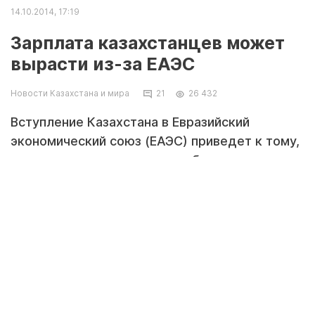
14.10.2014, 17:19
Зарплата казахстанцев может
вырасти из-за ЕАЭС
Новости Казахстана и мира
21
26 432
Вступление Казахстана в Евразийский
экономический союз (ЕАЭС) приведет к тому,
что казахстанские зарплаты будут догонять
доходы россиян и белорусов, полагает
министр здравоохранения и социального
развития РК Тамара Дуйсенова. Об этом
передает КазТАГ.