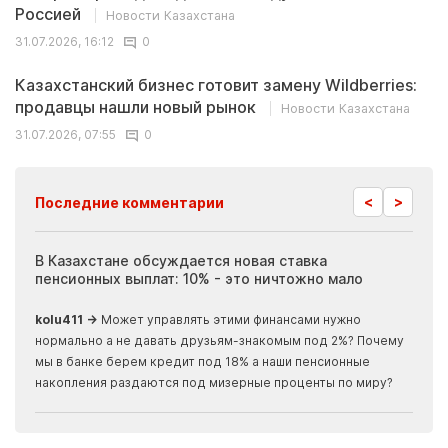
Россией
Новости Казахстана
31.07.2026, 16:12
0
Казахстанский бизнес готовит замену Wildberries:
продавцы нашли новый рынок
Новости Казахстана
31.07.2026, 07:55
0
<
>
Последние комментарии
ия
В Казахстане обсуждается новая ставка
Иноп
пенсионных выплат: 10% - это ничтожно мало
журн
скры
kolu411 →
Может управлять этими финансами нужно
Apma
нормально а не давать друзьям-знакомым под 2%? Почему
прогн
мы в банке берем кредит под 18% а наши пенсионные
накопления раздаются под мизерные проценты по миру?