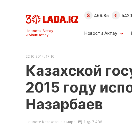
469.85
542.
Ақтау және
Манғыстау
Новости Актау
жаңалықтары
22.10.2014, 17:10
Казахской гос
2015 году испо
Назарбаев
Новости Казахстана и мира
1
7 486