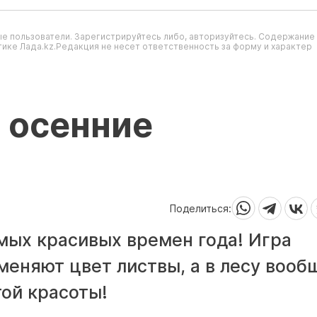
е пользователи. Зарегистрируйтесь либо, авторизуйтесь. Содержание
ике Лада.kz.Редакция не несет ответственность за форму и характер
 осенние
Поделиться:
амых красивых времен года! Игра
 меняют цвет листвы, а в лесу вооб
той красоты!