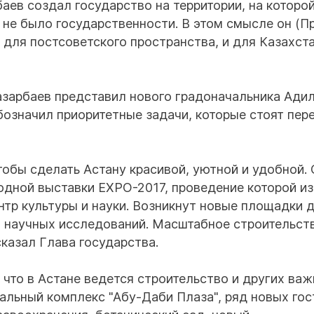
баев создал государство на территории, на которо
в не было государственности. В этом смысле он (П
 для постсоветского пространства, и для Казахст
Назарбаев представил нового градоначальника Ади
означил приоритетные задачи, которые стоят пер
тобы сделать Астану красивой, уютной и удобной.
одной выставки EXPO-2017, проведение которой и
нтр культуры и науки. Возникнут новые площадки 
я научных исследований. Масштабное строительст
сказал Глава государства.
 что в Астане ведется строительство и других ва
альный комплекс "Абу-Даби Плаза", ряд новых гос