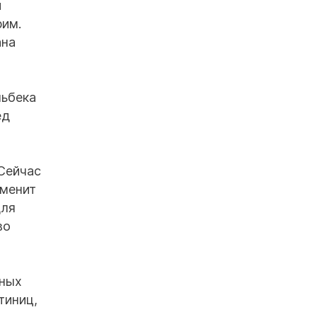
й
рим.
ана
льбека
ед
 Сейчас
зменит
для
во
жных
тиниц,