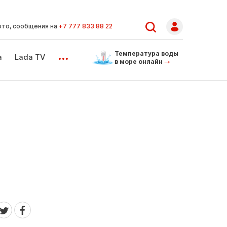
ото, сообщения на
+7 777 833 88 22
...
Температура воды
а
Lada TV
в море онлайн