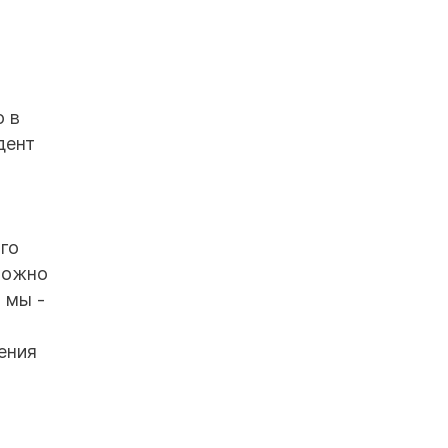
о в
дент
го
 можно
 мы -
ения