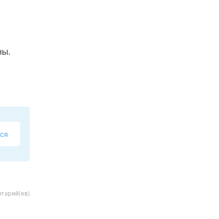
ны.
ся
тарий(ев)