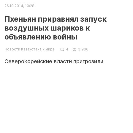
26.10.2014, 10:28
Пхеньян приравнял запуск
воздушных шариков к
объявлению войны
Новости Казахстана и мира
4
3 900
Северокорейские власти пригрозили
обстрелять места, откуда в сторону КНДР
активисты запустили воздушные шарики с
пропагандистскими листовками, в которых
критикуется коррупция и нарушения прав
человека в этой стране. Об этом в
воскресенье, 26 октября, сообщает ТАСС со
ссылкой на агентство Ренхап.