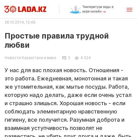
Температура воды в
море онлайн
26.10.2014, 12:49
Простые правила трудной
любви
Новости Казахстана и мира
3
4 324
У нас для вас плохая новость. Отношения -
это работа. Ежедневная, монотонная и такая
же утомительная, как мытье посуды. Работа,
которую надо делать, даже если очень устал
и страшно злишься. Хорошая новость - если
соблюдать элементарную нравственную
гигиену, все получится. Разумная доброта и
взаимная уступчивость позволят не
развестись, не убить друг друга и даже, быть