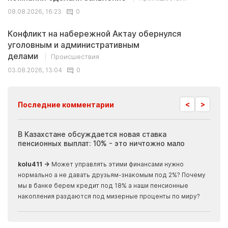
08.08.2026, 16:23
0
Конфликт на набережной Актау обернулся
уголовным и административным
делами
Происшествия
03.08.2026, 13:04
0
<
>
Последние комментарии
ия
В Казахстане обсуждается новая ставка
Иноп
пенсионных выплат: 10% - это ничтожно мало
журн
скры
kolu411 →
Может управлять этими финансами нужно
Apma
нормально а не давать друзьям-знакомым под 2%? Почему
прогн
мы в банке берем кредит под 18% а наши пенсионные
накопления раздаются под мизерные проценты по миру?