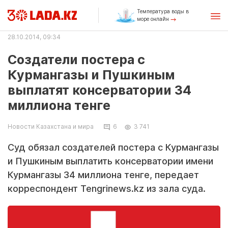
Температура воды в
море онлайн
28.10.2014, 09:34
Создатели постера с
Курмангазы и Пушкиным
выплатят консерватории 34
миллиона тенге
Новости Казахстана и мира
6
3 741
Суд обязал создателей постера с Курмангазы
и Пушкиным выплатить консерватории имени
Курмангазы 34 миллиона тенге, передает
корреспондент Tengrinews.kz из зала суда.