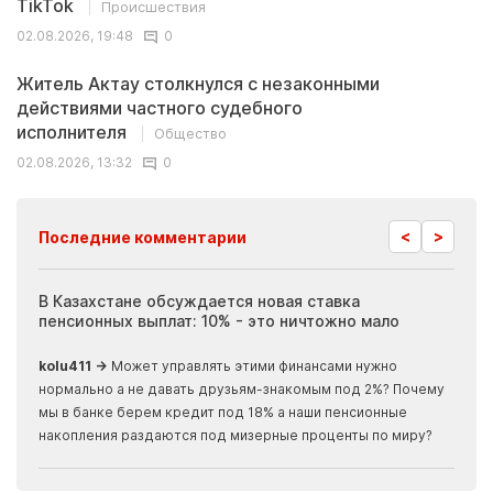
TikTok
Происшествия
02.08.2026, 19:48
0
Житель Актау столкнулся с незаконными
действиями частного судебного
исполнителя
Общество
02.08.2026, 13:32
0
<
>
Последние комментарии
ия
В Казахстане обсуждается новая ставка
Иноп
пенсионных выплат: 10% - это ничтожно мало
журн
скры
kolu411 →
Может управлять этими финансами нужно
Apma
нормально а не давать друзьям-знакомым под 2%? Почему
прогн
мы в банке берем кредит под 18% а наши пенсионные
накопления раздаются под мизерные проценты по миру?