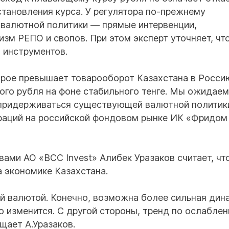
тановления курса. У регулятора по-прежнему
 валютной политики — прямые интервенции,
зм РЕПО и свопов. При этом эксперт уточняет, что
 инструментов.
трое превышает товарооборот Казахстана в Росси
ого рубля на фоне стабильного тенге. Мы ожидаем
 придерживаться существующей валютной политик
ераций на российской фондовом рынке ИК «Фридом
ами АО «BCC Invest» Алибек Уразаков считает, чт
а экономике Казахстана.
й валютой. Конечно, возможна более сильная дин
но изменится. С другой стороны, тренд по ослабле
щает А.Уразаков.