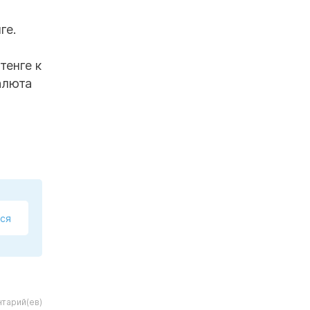
ге.
тенге к
алюта
ся
нтарий(ев)