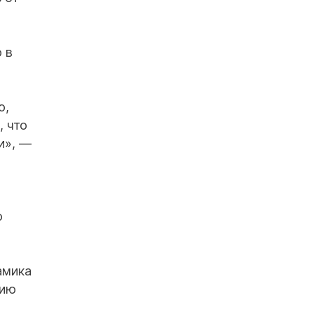
 в
ю,
, что
и», —
о
амика
нию