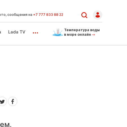
ото, сообщения на
+7 777 833 88 22
...
Температура воды
а
Lada TV
в море онлайн
лем,