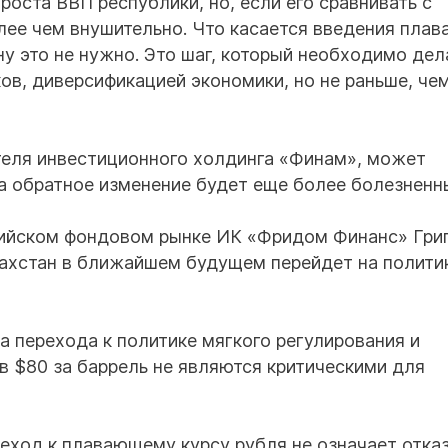
оста ВВП республики, но, если его сравнивать с
олее чем внушительно. Что касается введения пла
ну это не нужно. Это шаг, который необходимо дел
ов, диверсификацией экономики, но не раньше, че
теля инвестиционного холдинга «Финам», может
а обратное изменение будет еще более болезненн
сийском фондовом рынке ИК «Фридом Финанс» Гри
захстан в ближайшем будущем перейдет на полити
 перехода к политике мягкого регулирования и
в $80 за баррель не являются критическими для
еход к плавающему курсу рубля не означает отказ