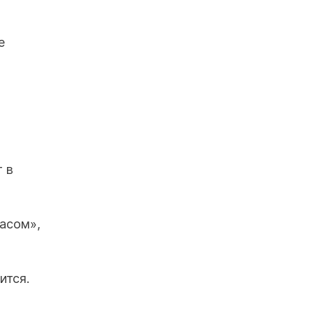
е
 в
пасом»,
ится.