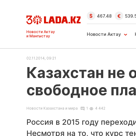
467.48
539.
Ақтау және
Манғыстау
Новости Актау
жаңалықтары
02.11.2014, 09:21
Казахстан не о
свободное пл
Новости Казахстана и мира
1
4 442
Россия в 2015 году переход
Несмотря на то, что курс те