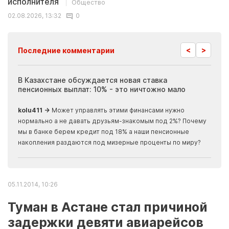
исполнителя
Общество
02.08.2026, 13:32
0
<
>
Последние комментарии
ия
В Казахстане обсуждается новая ставка
Иноп
пенсионных выплат: 10% - это ничтожно мало
журн
скры
kolu411 →
Может управлять этими финансами нужно
Apma
нормально а не давать друзьям-знакомым под 2%? Почему
прогн
мы в банке берем кредит под 18% а наши пенсионные
накопления раздаются под мизерные проценты по миру?
05.11.2014, 10:26
Туман в Астане стал причиной
задержки девяти авиарейсов