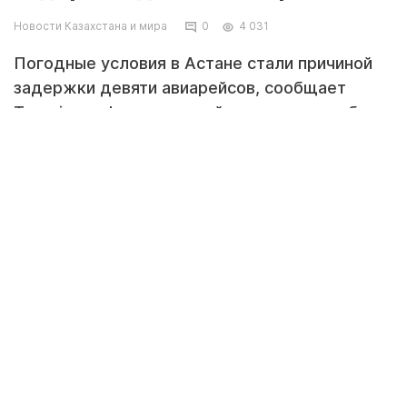
Новости Казахстана и мира
0
4 031
Погодные условия в Астане стали причиной
задержки девяти авиарейсов, сообщает
Tengrinews.kz со ссылкой на пресс-службу
столичного аэропорта. По состоянию на 10
часов 50 минут по времени Астаны
наблюдается задержка девяти авиарейсов.