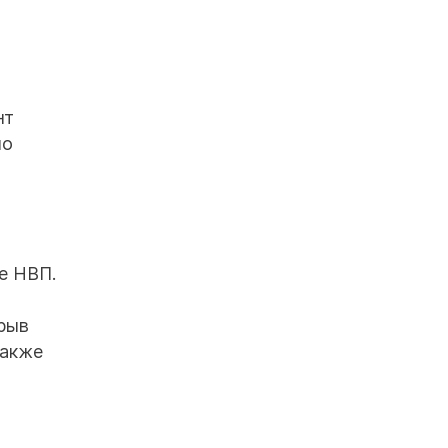
нт
по
е НВП.
зрыв
Также