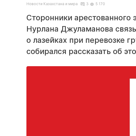
Новости Казахстана и мира
3
5 170
Сторонники арестованного 
Нурлана Джуламанова связыв
о лазейках при перевозке гр
собирался рассказать об эт