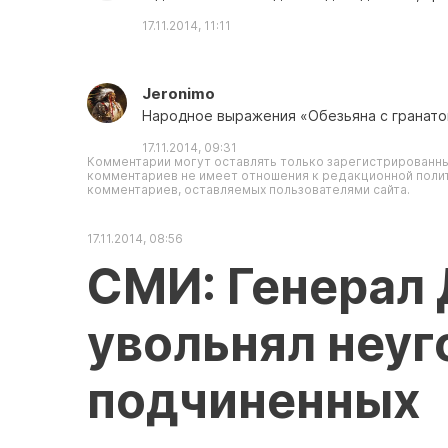
17.11.2014, 11:11
Jeronimo
Народное выражения «Обезьяна с гранатой
17.11.2014, 09:31
Комментарии могут оставлять только зарегистрированны
комментариев не имеет отношения к редакционной полит
комментариев, оставляемых пользователями сайта.
17.11.2014, 08:56
СМИ: Генерал
увольнял неуг
подчиненных