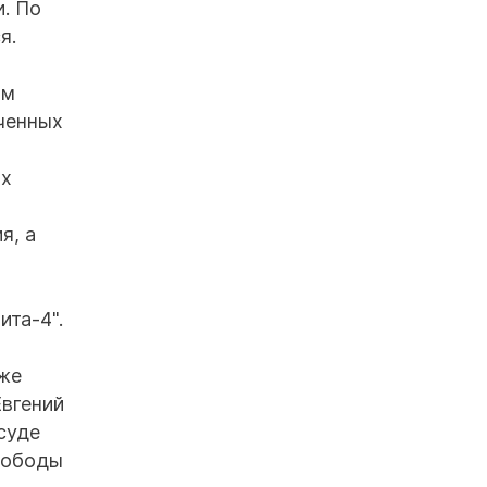
. По
я.
ом
ученных
их
я, а
ита-4".
кже
Евгений
суде
свободы