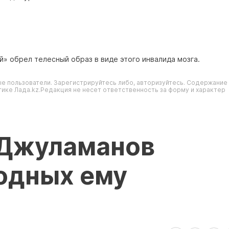
» обрел телесный образ в виде этого инвалида мозга.
е пользователи. Зарегистрируйтесь либо, авторизуйтесь. Содержание
ике Лада.kz.Редакция не несет ответственность за форму и характер
 Джуламанов
одных ему