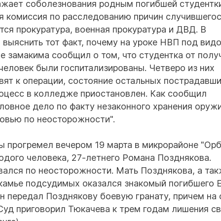
ажает соболезнования родным погибшей студентки
я комиссия по расследованию причин случившегос
ся прокуратура, военная прокуратура и ДВД. В
 выяснить тот факт, почему на уроке НВП под вид
же замакима сообщил о том, что студентка от пол
человек были госпитализированы. Четверо из них
овят к операции, состояние остальных пострадавш
роцесс в колледже приостановлен. Как сообщил
ловное дело по факту незаконного хранения оружи
ровью по неосторожности".
ы прогремел вечером 19 марта в микрорайоне "Орб
дого человека, 27-летнего Романа Позднякова.
ался по неосторожности. Мать Позднякова, а та
 скамье подсудимых оказался знакомый погибшего 
он передал Позднякову боевую гранату, причем на 
 Суд приговорил Тюкачева к трем годам лишения 