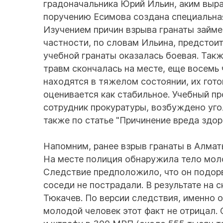
градоначальника Юрий Ильин, аким выр
поручению Есимова создана специальна
Изучением причин взрыва гранаты займет
частности, по словам Ильина, предстоит
учебной гранаты оказалась боевая. Так
травм скончалась на месте, еще восемь 
находятся в тяжелом состоянии, их гот
оценивается как стабильное. Учебный п
сотрудник прокуратуры, возбуждено уго
также по статье "Причинение вреда здо
Напомним, ранее взрыв гранаты в Алмат
На месте полиция обнаружила тело моло
Следствие предположило, что он подорв
соседи не пострадали. В результате на
Тюкачев. По версии следствия, именно 
молодой человек этот факт не отрицал.