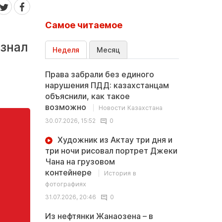
Самое читаемое
 знал
Неделя
Месяц
Права забрали без единого
нарушения ПДД: казахстанцам
объяснили, как такое
возможно
Новости Казахстана
30.07.2026, 15:52
0
Художник из Актау три дня и
три ночи рисовал портрет Джеки
Чана на грузовом
контейнере
История в
фотографиях
31.07.2026, 20:46
0
Из нефтянки Жанаозена – в