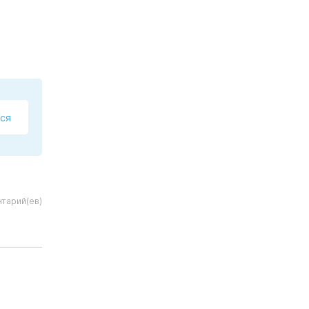
ся
тарий(ев)