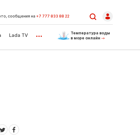
ото, сообщения на
+7 777 833 88 22
...
Температура воды
а
Lada TV
в море онлайн