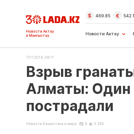
469.85
542.
Ақтау және
Манғыстау
Новости Актау
жаңалықтары
17.11.2014, 09:11
Взрыв гранаты
Алматы: Один 
пострадали
Новости Казахстана и мира
6
5 355