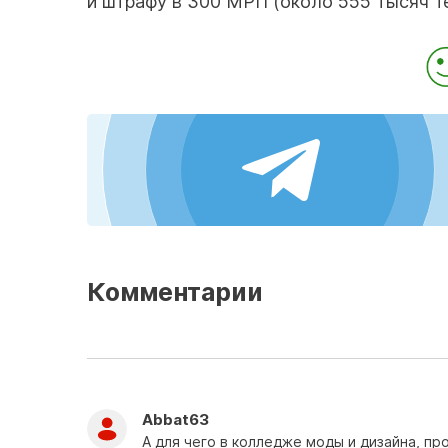
и штрафу в 300 МРП (около 555 тысяч те
Комментарии
Abbat63
А для чего в колледже моды и дизайна, пр