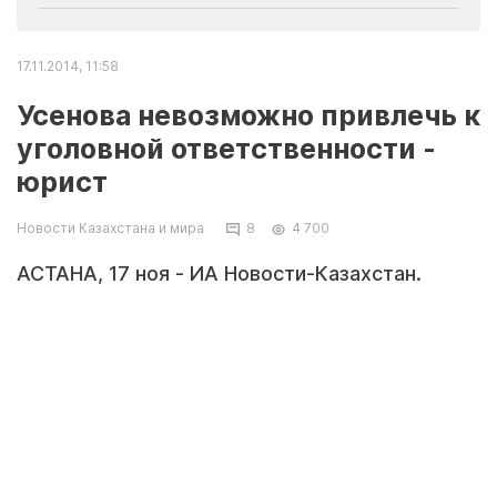
17.11.2014, 11:58
Усенова невозможно привлечь к
уголовной ответственности -
юрист
Новости Казахстана и мира
8
4 700
АСТАНА, 17 ноя - ИА Новости-Казахстан.
Максата Усенова, арестованного на 20 суток
за повторное ДТП в Алматы, невозможно
привлечь к уголовной ответственности,
сообщил ИА Новости-Казахстан известный
юрист Сергей Уткин.