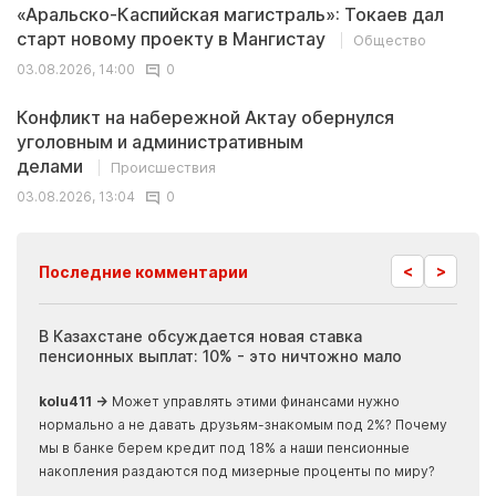
«Аральско-Каспийская магистраль»: Токаев дал
старт новому проекту в Мангистау
Общество
03.08.2026, 14:00
0
Конфликт на набережной Актау обернулся
уголовным и административным
делами
Происшествия
03.08.2026, 13:04
0
<
>
Последние комментарии
ия
В Казахстане обсуждается новая ставка
Иноп
пенсионных выплат: 10% - это ничтожно мало
журн
скры
kolu411 →
Может управлять этими финансами нужно
Apma
нормально а не давать друзьям-знакомым под 2%? Почему
прогн
мы в банке берем кредит под 18% а наши пенсионные
накопления раздаются под мизерные проценты по миру?