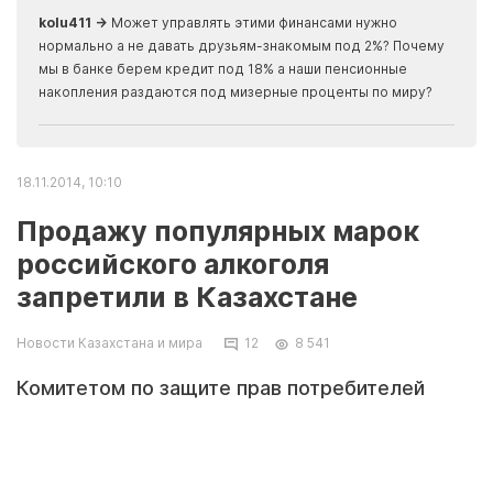
kolu411 →
Может управлять этими финансами нужно
Apma
нормально а не давать друзьям-знакомым под 2%? Почему
прогн
мы в банке берем кредит под 18% а наши пенсионные
накопления раздаются под мизерные проценты по миру?
18.11.2014, 10:10
Продажу популярных марок
российского алкоголя
запретили в Казахстане
Новости Казахстана и мира
12
8 541
Комитетом по защите прав потребителей
Министерства национальной экономики
выявлен несоответствующий требованиям
пищевой безопасности алкоголь российского