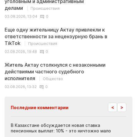
уголовным и административным
делами
Происшествия
03.08.2026, 13:04
0
Еще одну жительницу Актау привлекли к
ответственности за нецензурную брань в
TikTok
Происшествия
02.08.2026, 19:48
0
Житель Актау столкнулся с незаконными
действиями частного судебного
исполнителя
Общество
02.08.2026, 13:32
0
<
>
Последние комментарии
ия
В Казахстане обсуждается новая ставка
Иноп
пенсионных выплат: 10% - это ничтожно мало
журн
скры