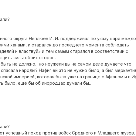
мали?
нного округа Неплюев И. И. поддерживал по указу царя межд
кими ханами, и старался до последнего момента соблюдать
деляй и властвуй» и тем самым старался в соответствии с
ощить силы обоих сторон.
 быть не должно.. но неужели вы на самом деле думаете что
спасала народы? Нафиг ей это не нужно было, а был мерканти
ской империей, которая была уже на границе с Афганом и в Ир
ть было, ещё бы об инородцах думали бы..
мали?
ают успешный поход против войск Среднего и Младшего жузов. В