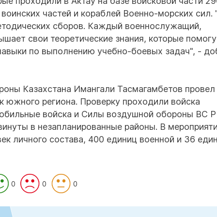
ые проходили в Актау на базе войсковой части 29
воинских частей и кораблей Военно-морских сил.
методических сборов. Каждый военнослужащий,
ышает свои теоретические знания, которые помогу
навыки по выполнению учебно-боевых задач", - до
ороны Казахстана Имангали Тасмагамбетов провел
к южного региона. Проверку проходили войска
обильные войска и Силы воздушной обороны ВС Р
винуты в незапланированные районы. В мероприят
ек личного состава, 400 единиц военной и 36 еди
0
0
0