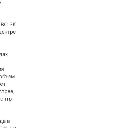
х
 ВС РК
центре
лах
ия
 объем
дет
стрее,
контр-
да в