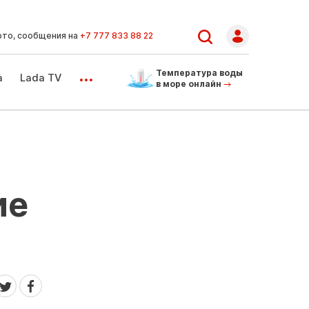
ото, сообщения на
+7 777 833 88 22
...
Температура воды
а
Lada TV
в море онлайн
ие