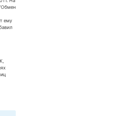
011. На
 "Обмен
т ему
бавил
К,
иях
ниц