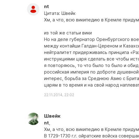
nt
Цитата: Швейк
Хм, а что, всю википедию в Кремле приду
из той же статьи вики
Но на деле губернатор Оренбургского вое
между контайши Галдан-Цереном и Казахс
нейтралитет придерживаясь принципа «Раз
инструкциями царя сделать все чтобы ист
я повторяюсь, то что было то было и обид
российская империя по доброте душевной 
интерес, борьба за Среднюю Азию с Британ
царям в то время и на свой народ наплева
22.11.2014, 22:02
Швейк
nt
,
Хм, а что, всю википедию в Кремле приду
В 1729-1730 г.г. ойратские войска соверш