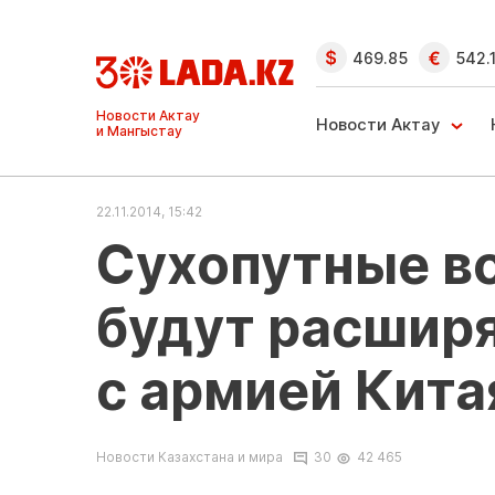
469.85
542.
Ақтау және
Манғыстау
Новости Актау
жаңалықтары
22.11.2014, 15:42
Сухопутные в
будут расшир
с армией Кита
Новости Казахстана и мира
30
42 465