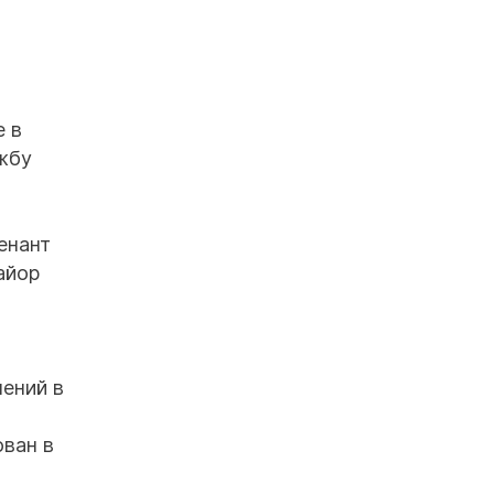
е в
ужбу
енант
айор
шений в
ван в