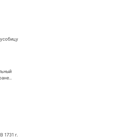
оусобицу
льный
ане..
 1731 г.