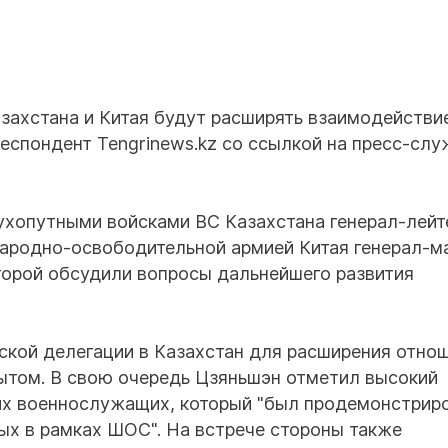
ахстана и Китая будут расширять взаимодействи
респондент Tengrinews.kz со ссылкой на пресс-сл
хопутными войсками ВС Казахстана генерал-лейт
ародно-освободительной армией Китая генерал-м
торой обсудили вопросы дальнейшего развития
ской делегации в Казахстан для расширения отно
ытом. В свою очередь Цзяньшэн отметил высокий
их военнослужащих, который "был продемонстриро
ых в рамках ШОС". На встрече стороны также