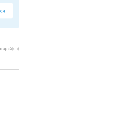
ся
тарий(ев)