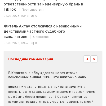
ответственности за нецензурную брань в
TikTok
Происшествия
02.08.2026, 19:48
0
Житель Актау столкнулся с незаконными
действиями частного судебного
исполнителя
Общество
02.08.2026, 13:32
0
<
>
Последние комментарии
ия
В Казахстане обсуждается новая ставка
Иноп
пенсионных выплат: 10% - это ничтожно мало
журн
скры
kolu411 →
Может управлять этими финансами нужно
Apma
нормально а не давать друзьям-знакомым под 2%? Почему
прогн
мы в банке берем кредит под 18% а наши пенсионные
накопления раздаются под мизерные проценты по миру?