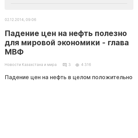
02.12.2014, 09:06
Падение цен на нефть полезно
для мировой экономики - глава
МВФ
Новости Казахстана и мира
3
4 316
Падение цен на нефть в целом положительно
скажется на мировой экономике. Об этом
заявила директор-распорядитель
Международного валютного фонда Кристин
Лагард, сообщает РИА Новости.