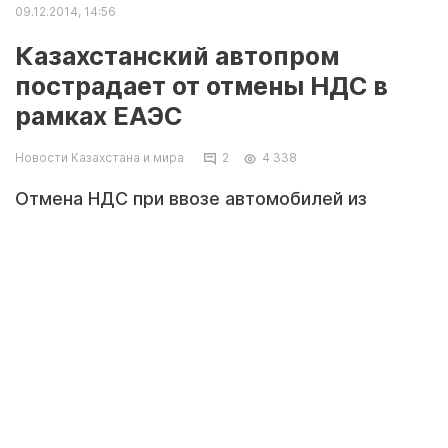
09.12.2014, 14:56
Казахстанский автопром
пострадает от отмены НДС в
рамках ЕАЭС
Новости Казахстана и мира
2
4 338
Отмена НДС при ввозе автомобилей из
России в Казахстан окажет существенное
давление на казахстанский автобизнес. Об
этом корреспонденту LS сообщил
руководитель казахстанского ОО «Общество
содействия автомобилистам» (ОСА) Руслан
Лазута.