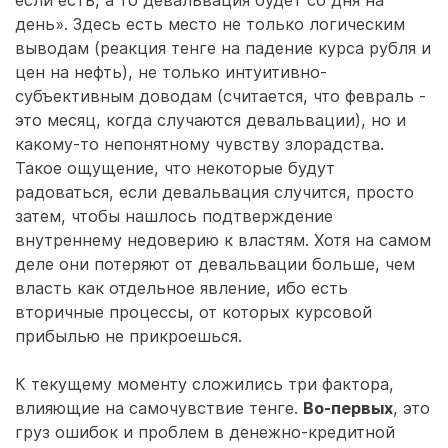
если есть, а то девальвация будет со дня на
день». Здесь есть место не только логическим
выводам (реакция тенге на падение курса рубля и
цен на нефть), не только интуитивно-
субъективным доводам (считается, что февраль -
это месяц, когда случаются девальвации), но и
какому-то непонятному чувству злорадства.
Такое ощущение, что некоторые будут
радоваться, если девальвация случится, просто
затем, чтобы нашлось подтверждение
внутреннему недоверию к властям. Хотя на самом
деле они потеряют от девальвации больше, чем
власть как отдельное явление, ибо есть
вторичные процессы, от которых курсовой
прибылью не прикроешься.
К текущему моменту сложились три фактора,
влияющие на самочувствие тенге.
Во-первых
, это
груз ошибок и проблем в денежно-кредитной