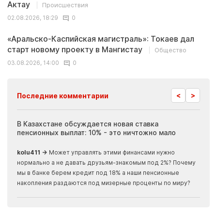
Актау
Происшествия
02.08.2026, 18:29
0
«Аральско-Каспийская магистраль»: Токаев дал
старт новому проекту в Мангистау
Общество
03.08.2026, 14:00
0
<
>
Последние комментарии
ия
В Казахстане обсуждается новая ставка
Иноп
пенсионных выплат: 10% - это ничтожно мало
журн
скры
kolu411 →
Может управлять этими финансами нужно
Apma
нормально а не давать друзьям-знакомым под 2%? Почему
прогн
мы в банке берем кредит под 18% а наши пенсионные
накопления раздаются под мизерные проценты по миру?