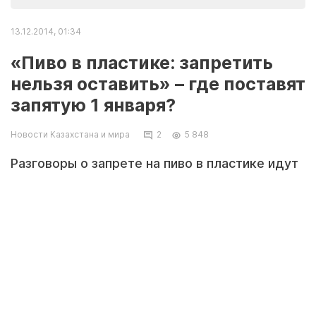
13.12.2014, 01:34
«Пиво в пластике: запретить
нельзя оставить» – где поставят
запятую 1 января?
Новости Казахстана и мира
2
5 848
Разговоры о запрете на пиво в пластике идут
давно, но в июле этого года государство
перешло от слов к делу, решив создать
проблемы любителям разливного пива.
Однако трактовка у закона чрезмерно
широкая, говорят эксперты, так что сработает
ли запрет на самом деле – большой вопрос.