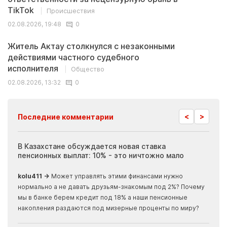
TikTok
Происшествия
02.08.2026, 19:48
0
Житель Актау столкнулся с незаконными
действиями частного судебного
исполнителя
Общество
02.08.2026, 13:32
0
<
>
Последние комментарии
ия
В Казахстане обсуждается новая ставка
Иноп
пенсионных выплат: 10% - это ничтожно мало
журн
скры
kolu411 →
Может управлять этими финансами нужно
Apma
нормально а не давать друзьям-знакомым под 2%? Почему
прогн
мы в банке берем кредит под 18% а наши пенсионные
накопления раздаются под мизерные проценты по миру?