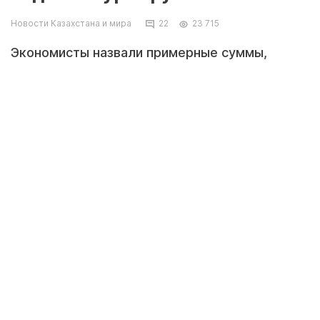
Новости Казахстана и мира
22
23 715
Экономисты назвали примерные суммы,
которые казахстанцы потратили за последние
несколько месяцев в России, передает
корреспондент Tengrinews.kz.