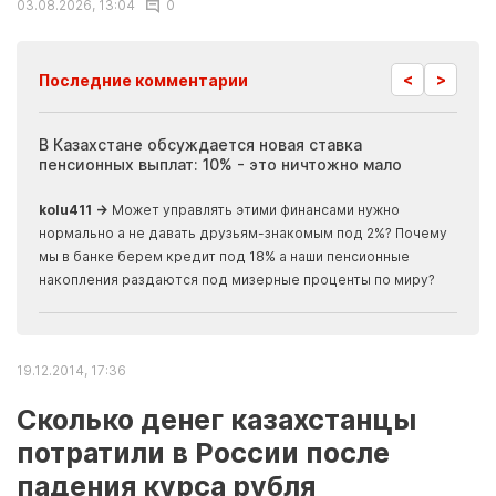
03.08.2026, 13:04
0
<
>
Последние комментарии
ия
В Казахстане обсуждается новая ставка
Иноп
пенсионных выплат: 10% - это ничтожно мало
журн
скры
kolu411 →
Может управлять этими финансами нужно
Apma
нормально а не давать друзьям-знакомым под 2%? Почему
прогн
мы в банке берем кредит под 18% а наши пенсионные
накопления раздаются под мизерные проценты по миру?
19.12.2014, 17:36
Сколько денег казахстанцы
потратили в России после
падения курса рубля