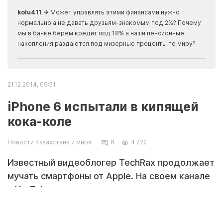
скры
kolu411 →
Может управлять этими финансами нужно
Apma
нормально а не давать друзьям-знакомым под 2%? Почему
прогн
мы в банке берем кредит под 18% а наши пенсионные
накопления раздаются под мизерные проценты по миру?
21.12.2014, 09:51
iPhone 6 испытали в кипящей
кока-коле
Новости Казахстана и мира
6
4 722
Известный видеоблогер TechRax продолжает
мучать смартфоны от Apple. На своем канале
в YouTube пользователь выкладывал видео,
на которых он запекал iPhone в духовке
вместе с индейкой, гладил раскаленным