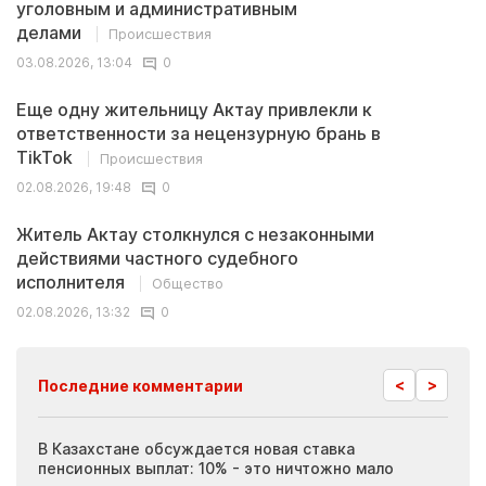
уголовным и административным
делами
Происшествия
03.08.2026, 13:04
0
Еще одну жительницу Актау привлекли к
ответственности за нецензурную брань в
TikTok
Происшествия
02.08.2026, 19:48
0
Житель Актау столкнулся с незаконными
действиями частного судебного
исполнителя
Общество
02.08.2026, 13:32
0
<
>
Последние комментарии
ия
В Казахстане обсуждается новая ставка
Иноп
пенсионных выплат: 10% - это ничтожно мало
журн