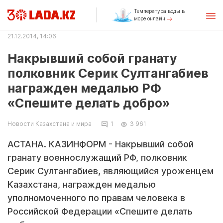
Температура воды в
море онлайн
21.12.2014, 14:06
Накрывший собой гранату
полковник Серик Султангабиев
награжден медалью РФ
«Спешите делать добро»
Новости Казахстана и мира
1
3 961
АСТАНА. КАЗИНФОРМ - Накрывший собой
гранату военнослужащий РФ, полковник
Серик Султангабиев, являющийся уроженцем
Казахстана, награжден медалью
уполномоченного по правам человека в
Российской Федерации «Спешите делать