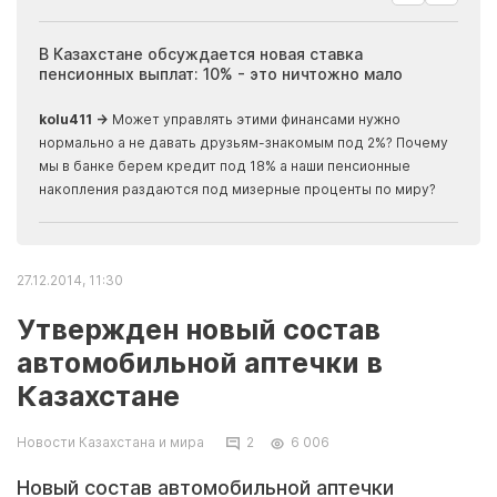
ия
В Казахстане обсуждается новая ставка
Иноп
пенсионных выплат: 10% - это ничтожно мало
журн
скры
kolu411 →
Может управлять этими финансами нужно
Apma
нормально а не давать друзьям-знакомым под 2%? Почему
прогн
мы в банке берем кредит под 18% а наши пенсионные
накопления раздаются под мизерные проценты по миру?
27.12.2014, 11:30
Утвержден новый состав
автомобильной аптечки в
Казахстане
Новости Казахстана и мира
2
6 006
Новый состав автомобильной аптечки