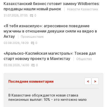
Казахстанский бизнес готовит замену Wildberries:
продавцы нашли новый рынок
Новости Казахстана
31.07.2026, 07:55
0
«Я тебя изнасилую»: агрессивное поведение
мужчины в отношении девушки сняли на видео в
Актау
Происшествия
02.08.2026, 18:29
0
«Аральско-Каспийская магистраль»: Токаев дал
старт новому проекту в Мангистау
Общество
03.08.2026, 14:00
0
<
>
Последние комментарии
ия
В Казахстане обсуждается новая ставка
Иноп
пенсионных выплат: 10% - это ничтожно мало
журн
скры