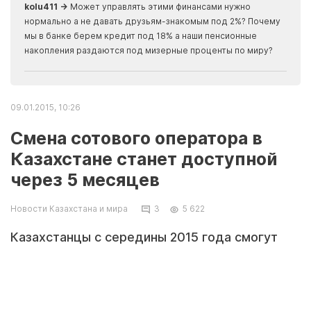
kolu411 →
Может управлять этими финансами нужно
Apma
нормально а не давать друзьям-знакомым под 2%? Почему
прогн
мы в банке берем кредит под 18% а наши пенсионные
накопления раздаются под мизерные проценты по миру?
09.01.2015, 10:26
Смена сотового оператора в
Казахстане станет доступной
через 5 месяцев
Новости Казахстана и мира
3
5 622
Казахстанцы с середины 2015 года смогут
менять мобильного оператора, сохраняя свой
телефонный номер, передает LS.