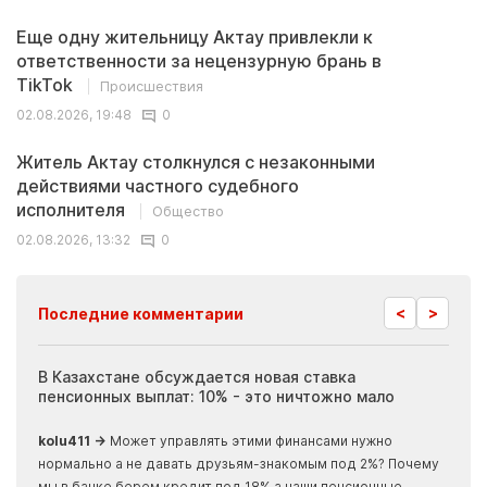
Еще одну жительницу Актау привлекли к
ответственности за нецензурную брань в
TikTok
Происшествия
02.08.2026, 19:48
0
Житель Актау столкнулся с незаконными
действиями частного судебного
исполнителя
Общество
02.08.2026, 13:32
0
<
>
Последние комментарии
ия
В Казахстане обсуждается новая ставка
Иноп
пенсионных выплат: 10% - это ничтожно мало
журн
скры
kolu411 →
Может управлять этими финансами нужно
Apma
нормально а не давать друзьям-знакомым под 2%? Почему
прогн
мы в банке берем кредит под 18% а наши пенсионные