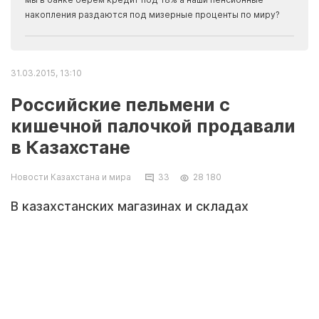
накопления раздаются под мизерные проценты по миру?
31.03.2015, 13:10
Российские пельмени с
кишечной палочкой продавали
в Казахстане
Новости Казахстана и мира
33
28 180
В казахстанских магазинах и складах
хранения изымают мясную продукцию
российского производства,
несоответствующую техрегламентам РК,
передает корреспондент Tengrinews.kz со
ссылкой на комитет по защите прав