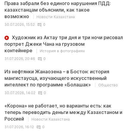
Права забрали без единого нарушения ПДД:
казахстанцам объяснили, как такое
возможно
Новости Казахстана
30.07.2026, 15:52
0
Художник из Актау три дня и три ночи рисовал
портрет Джеки Чана на грузовом
контейнере
История в фотографиях
31.07.2026, 20:46
0
Из нефтянки Жанаозена – в Бостон: история
мангистаусца, изучающего искусственный
интеллект по программе «Болашак»
Общество
30.07.2026, 14:02
0
«Корона» не работает, но варианты есть: как
теперь переводить деньги между Казахстаном и
Россией
Новости Казахстана
31.07.2026, 16:12
0