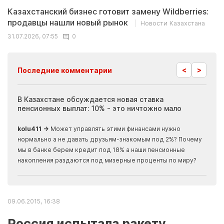
Казахстанский бизнес готовит замену Wildberries:
продавцы нашли новый рынок
Новости Казахстана
31.07.2026, 07:55
0
<
>
Последние комментарии
ия
В Казахстане обсуждается новая ставка
Иноп
пенсионных выплат: 10% - это ничтожно мало
журн
скры
kolu411 →
Может управлять этими финансами нужно
Apma
нормально а не давать друзьям-знакомым под 2%? Почему
прогн
мы в банке берем кредит под 18% а наши пенсионные
накопления раздаются под мизерные проценты по миру?
09.06.2015, 16:38
Россия испытала ракету