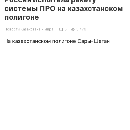
системы ПРО на казахстанском
полигоне
Новости Казахстана и мира
3
3 476
На казахстанском полигоне Сары-Шаган
успешно проведен испытательный пуск
противоракеты ближнего действия,
входящей в состав российской системы
противоракетной обороны. Об этом
сообщается на сайте Минобороны РФ.