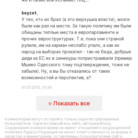
keyzet
,
У тех, кто их брал (а это верхушка власти), мозги
были как раз на месте. За такую политику им были
обещаны теплые места в европарламенте и
прочих евроструктурах. Т.е. пока они страной
рулили, им на карман неслабо упало, а как их
народ на выборах прокатил - так не беда, добрые
дяди из ЕС их в синекуры попристраивали (пример
Мшико Одесского тому подтверждение, тоже не
забыли). Ну, а вы бы отказались от таких
возможностей и перспектив, а?
01.07.2015, 10:26
Показать все
Комментарии могут оставлять только зарегистрированные
пользователи. Зарегистрируйтесь либо, авторизуйтесь.
Содержание комментариев не имеет отношения к редакционной
политике Лада.kz.Редакция не несет ответственность за форму и
характер комментариев, оставляемых пользователями сайта.