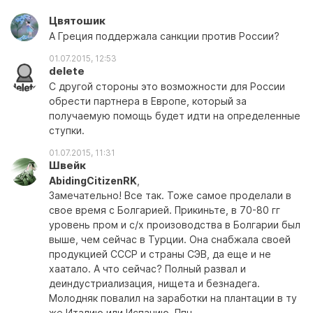
Цвятошик
А Греция поддержала санкции против России?
01.07.2015, 12:53
delete
С другой стороны это возможности для России
обрести партнера в Европе, который за
получаемую помощь будет идти на определенные
ступки.
01.07.2015, 11:31
Швейк
AbidingCitizenRK
,
Замечательно! Все так. Тоже самое проделали в
свое время с Болгарией. Прикиньте, в 70-80 гг
уровень пром и с/х произоводства в Болгарии был
выше, чем сейчас в Турции. Она снабжала своей
продукцией СССР и страны СЭВ, да еще и не
хаатало. А что сейчас? Полный развал и
деиндустриализация, нищета и безнадега.
Молодняк повалил на заработки на плантации в ту
же Италию или Испанию. Ппц...