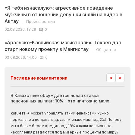
«Я тебя изнасилую»: агрессивное поведение
мужчины в отношении девушки сняли на видео в
Актау
Происшествия
02.08.2026, 18:29
0
«Аральско-Каспийская магистраль»: Токаев дал
старт новому проекту в Мангистау
Общество
03.08.2026, 14:00
0
<
>
Последние комментарии
ия
В Казахстане обсуждается новая ставка
Иноп
пенсионных выплат: 10% - это ничтожно мало
журн
скры
kolu411 →
Может управлять этими финансами нужно
Apma
нормально а не давать друзьям-знакомым под 2%? Почему
прогн
мы в банке берем кредит под 18% а наши пенсионные
накопления раздаются под мизерные проценты по миру?