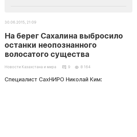
30.06.2015, 21:09
На берег Сахалина выбросило
останки неопознанного
волосатого существа
Новости Казахстана и мира
9
8 164
Специалист СахНИРО Николай Ким:
Волосатых дельфинов не бывает
Весь день пользователи интернета
обсуждают таинственное волосатое
существо, найденное на берегу в Шахтерске
Южно-Сахалинск, 30 июня, SakhalinMedia.
Новость SakhalinMedia о том, что останки