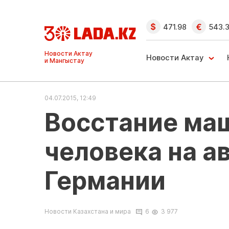
471.98
543.
Ақтау және
Манғыстау
Новости Актау
жаңалықтары
04.07.2015, 12:49
Восстание маш
человека на а
Германии
Новости Казахстана и мира
6
3 977