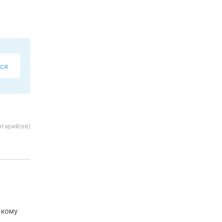
ся
тарий(ев)
 кому