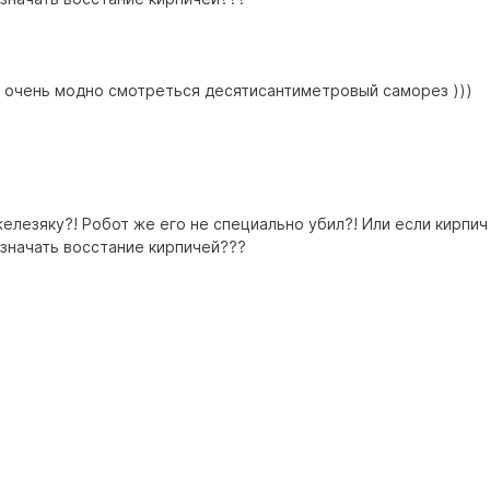
т очень модно смотреться десятисантиметровый саморез )))
железяку?! Робот же его не специально убил?! Или если кирпич
означать восстание кирпичей???