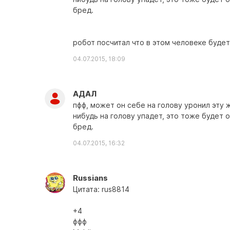
бред.
робот посчитал что в этом человеке буде
04.07.2015, 18:09
АДАЛ
пфф, может он себе на голову уронил эту 
нибудь на голову упадет, это тоже будет 
бред.
04.07.2015, 16:32
Russians
Цитата: rus8814
+4
ффф