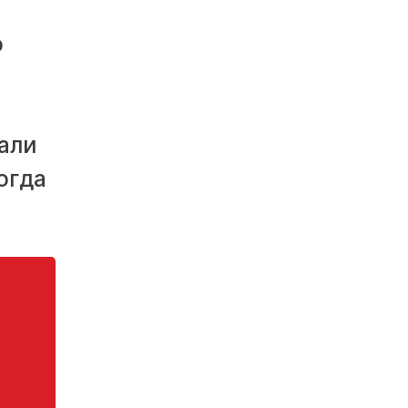
о
али
огда