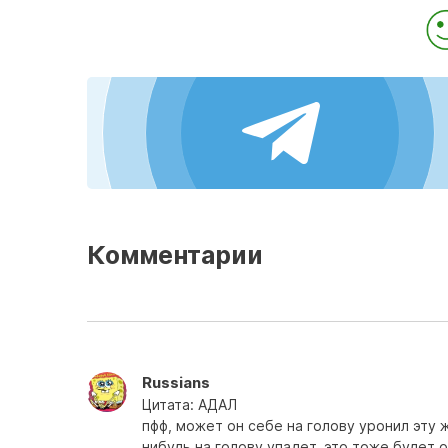
Комментарии
Russians
Цитата: АДАЛ
пфф, может он себе на голову уронил эту 
нибудь на голову упадет, это тоже будет 