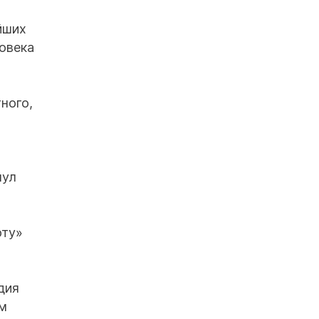
йших
овека
ного,
нул
оту»
дия
ам