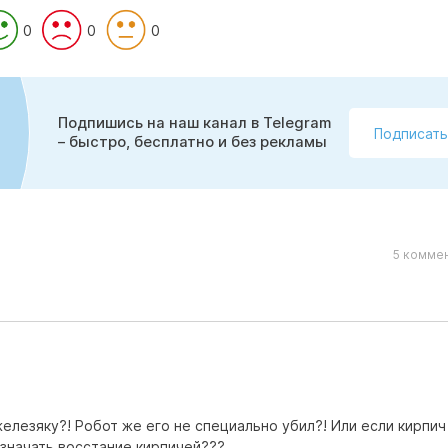
0
0
0
Подпишись на наш канал в Telegram
Подписать
– быстро, бесплатно и без рекламы
5 коммен
железяку?! Робот же его не специально убил?! Или если кирпич
означать восстание кирпичей???