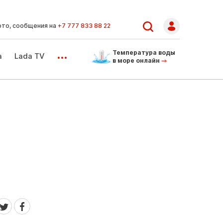
ото, сообщения на
+7 777 833 88 22
...
Температура воды
а
Lada TV
в море онлайн