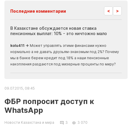
<
>
Последние комментарии
ия
В Казахстане обсуждается новая ставка
Иноп
пенсионных выплат: 10% - это ничтожно мало
журн
скры
kolu411 →
Может управлять этими финансами нужно
Apma
нормально а не давать друзьям-знакомым под 2%? Почему
прогн
мы в банке берем кредит под 18% а наши пенсионные
накопления раздаются под мизерные проценты по миру?
09.07.2015, 08:45
ФБР попросит доступ к
WhatsApp
Новости Казахстана и мира
3
3 070