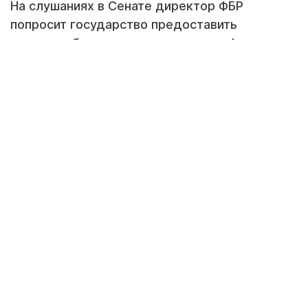
На слушаниях в Сенате директор ФБР
попросит государство предоставить
спецслужбам доступ к системе шифрования,
которую используют популярные
мессенджеры — такие, как WhatsApp,
iMessage и Telegram. Об этом сообщает The
Washington Post.