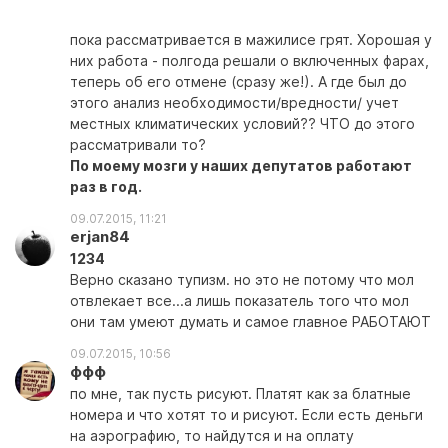
пока рассматривается в мажилисе грят. Хорошая у
них работа - полгода решали о включенных фарах,
теперь об его отмене (сразу же!). А где был до
этого анализ необходимости/вредности/ учет
местных климатических условий?? ЧТО до этого
рассматривали то?
По моему мозги у наших депутатов работают
раз в год.
09.07.2015, 11:21
erjan84
1234
Верно сказано тупизм. но это не потому что мол
отвлекает все...а лишь показатель того что мол
они там умеют думать и самое главное РАБОТАЮТ
09.07.2015, 10:56
ффф
по мне, так пусть рисуют. Платят как за блатные
номера и что хотят то и рисуют. Если есть деньги
на аэрографию, то найдутся и на оплату