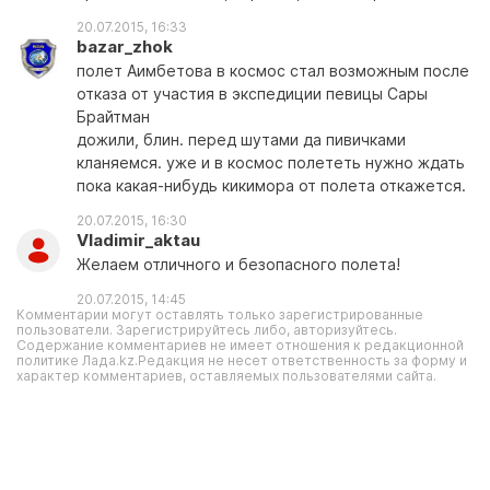
20.07.2015, 16:33
bazar_zhok
полет Аимбетова в космос стал возможным после
отказа от участия в экспедиции певицы Сары
Брайтман
дожили, блин. перед шутами да пивичками
кланяемся. уже и в космос полететь нужно ждать
пока какая-нибудь кикимора от полета откажется.
20.07.2015, 16:30
Vladimir_aktau
Желаем отличного и безопасного полета!
20.07.2015, 14:45
Комментарии могут оставлять только зарегистрированные
пользователи. Зарегистрируйтесь либо, авторизуйтесь.
Содержание комментариев не имеет отношения к редакционной
политике Лада.kz.Редакция не несет ответственность за форму и
характер комментариев, оставляемых пользователями сайта.