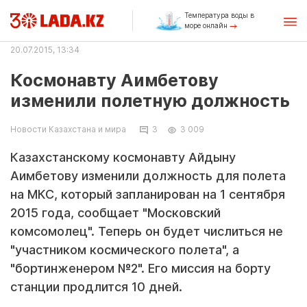
Температура воды в
море онлайн
20.07.2015, 13:34
Космонавту Аимбетову
изменили полетную должность
Новости Казахстана и мира
3
3 009
Казахстанскому космонавту Айдыну
Аимбетову изменили должность для полета
на МКС, который запланирован на 1 сентября
2015 года, сообщает "Московский
комсомолец". Теперь он будет числиться не
"участником космического полета", а
"бортинженером №2". Его миссия на борту
станции продлится 10 дней.