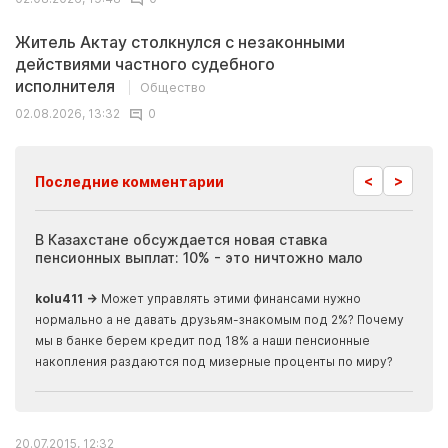
Житель Актау столкнулся с незаконными
действиями частного судебного
исполнителя
Общество
02.08.2026, 13:32
0
<
>
Последние комментарии
ия
В Казахстане обсуждается новая ставка
Иноп
пенсионных выплат: 10% - это ничтожно мало
журн
скры
kolu411 →
Может управлять этими финансами нужно
Apma
нормально а не давать друзьям-знакомым под 2%? Почему
прогн
мы в банке берем кредит под 18% а наши пенсионные
накопления раздаются под мизерные проценты по миру?
20.07.2015, 12:32