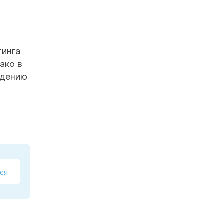
и
тинга
ако в
едению
ся