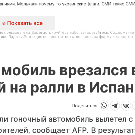
ваниями. Мелькали почему то украинские флаги. СМИ такие СМ
Показать все
е пользователи. Зарегистрируйтесь либо, авторизуйтесь. Содержание
ике Лада.kz.Редакция не несет ответственность за форму и характер
мобиль врезался 
й на ралли в Испа
Поделиться:
ли гоночный автомобиль вылетел с
рителей, сообщает AFP. В результа