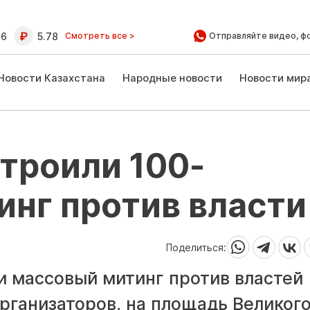
16
5.78
Смотреть все >
Отправляйте видео, ф
Новости Казахстана
Народные новости
Новости мир
троили 100-
нг против власти
Поделиться:
и массовый митинг против властей
рганизаторов, на площадь Великог