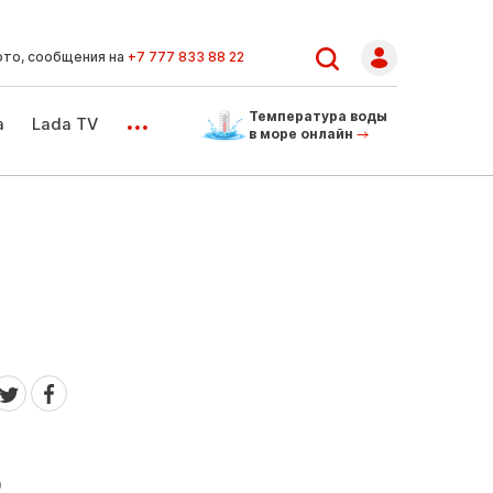
ото, сообщения на
+7 777 833 88 22
...
Температура воды
а
Lada TV
в море онлайн
о