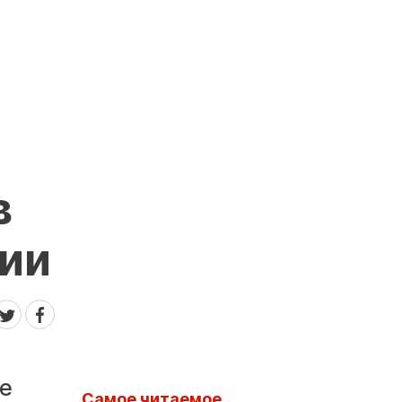
И
в
нии
те
Самое читаемое