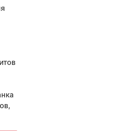
ия
итов
анка
ов,