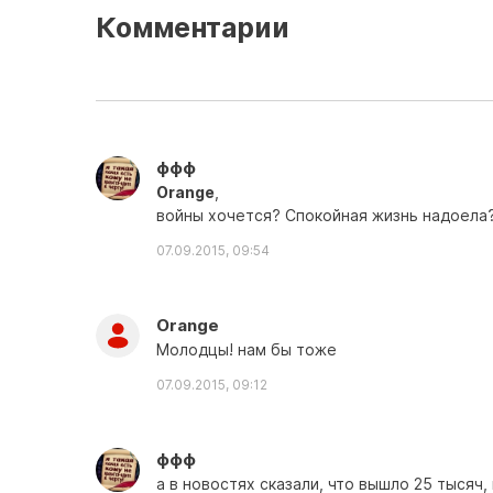
Комментарии
ффф
Orange
,
войны хочется? Спокойная жизнь надоела
07.09.2015, 09:54
Orange
Молодцы! нам бы тоже
07.09.2015, 09:12
ффф
а в новостях сказали, что вышло 25 тысяч