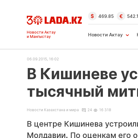
469.85
542.
Ақтау және
Манғыстау
Новости Актау
жаңалықтары
06.09.2015, 16:02
В Кишиневе ус
тысячный мити
Новости Казахстана и мира
24
16 318
В центре Кишинева устроил
Молдавии. По оценкам его о