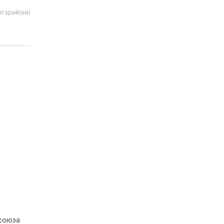
тарий(ев)
осоюза