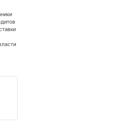
нники
едитов
ставки
власти