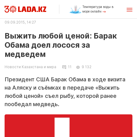
Температура воды в
море онлайн
09.09.2015, 14:27
Выжить любой ценой: Барак
Обама доел лосося за
медведем
Новости Казахстана и мира
11
9 132
Президент США Барак Обама в ходе визита
на Аляску и съёмках в передаче «Выжить
любой ценой» съел рыбу, которой ранее
пообедал медведь.