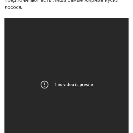
предпочитают есть лишь самые жирные куски
лосося.