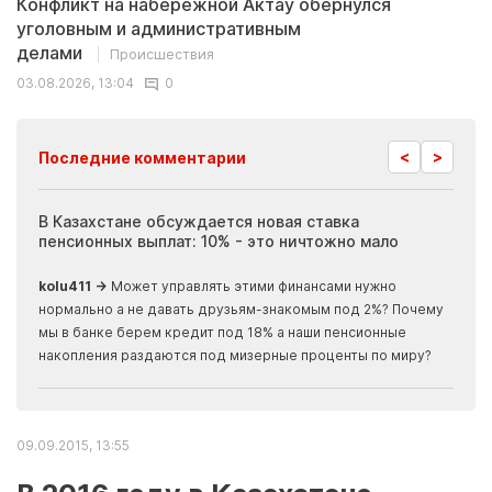
Конфликт на набережной Актау обернулся
уголовным и административным
делами
Происшествия
03.08.2026, 13:04
0
<
>
Последние комментарии
ия
В Казахстане обсуждается новая ставка
Иноп
пенсионных выплат: 10% - это ничтожно мало
журн
скры
kolu411 →
Может управлять этими финансами нужно
Apma
нормально а не давать друзьям-знакомым под 2%? Почему
прогн
мы в банке берем кредит под 18% а наши пенсионные
накопления раздаются под мизерные проценты по миру?
09.09.2015, 13:55