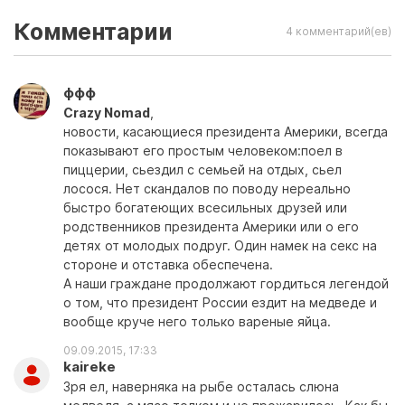
Комментарии
4 комментарий(ев)
ффф
Crazy Nomad
,
новости, касающиеся президента Америки, всегда
показывают его простым человеком:поел в
пиццерии, сьездил с семьей на отдых, сьел
лосося. Нет скандалов по поводу нереально
быстро богатеющих всесильных друзей или
родственников президента Америки или о его
детях от молодых подруг. Один намек на секс на
стороне и отставка обеспечена.
А наши граждане продолжают гордиться легендой
о том, что президент России ездит на медведе и
вообще круче него только вареные яйца.
09.09.2015, 17:33
kaireke
Зря ел, наверняка на рыбе осталась слюна