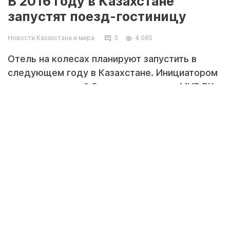
В 2016 году в Казахстане
запустят поезд-гостиницу
Новости Казахстана и мира
3
4 085
Отель на колесах планируют запустить в
следующем году в Казахстане. Инициатором
проекта, который был презентован в МИР РК,
выступает железнодорожная пассажирская
компания "Туран Экспресс", передает
Today.kz со ссылкой на пресс-службу
ведомства.