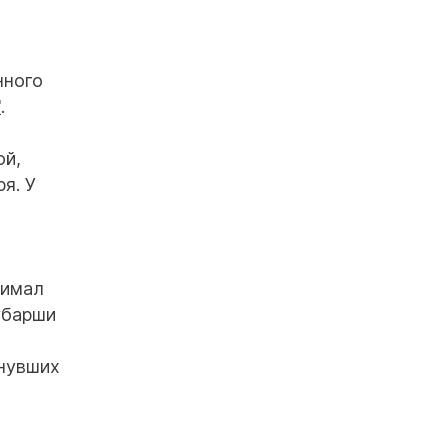
нного
"
.
ой,
я. У
нимал
убарши
кнувших