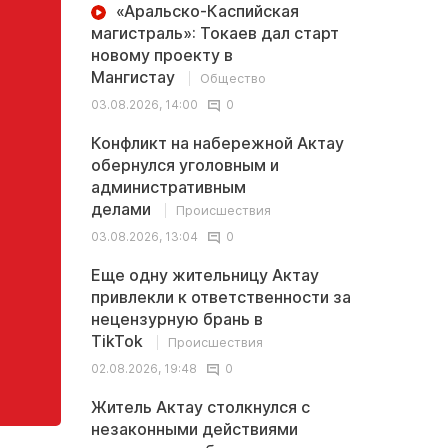
«Аральско-Каспийская
магистраль»: Токаев дал старт
новому проекту в
Мангистау
Общество
03.08.2026, 14:00
0
Конфликт на набережной Актау
обернулся уголовным и
административным
делами
Происшествия
03.08.2026, 13:04
0
Еще одну жительницу Актау
привлекли к ответственности за
нецензурную брань в
TikTok
Происшествия
02.08.2026, 19:48
0
Житель Актау столкнулся с
незаконными действиями