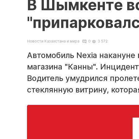
В Шымкенте в
"припарковалс
Новости Казахстана и мира
0
3 572
Автомобиль Nexia накануне 
магазина "Канны". Инцидент
Водитель умудрился пролете
стеклянную витрину, котора