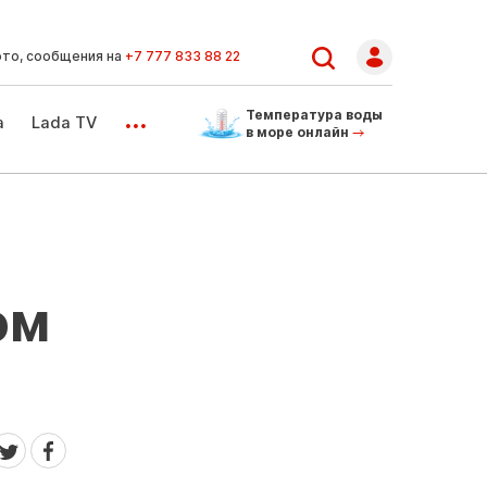
ото, сообщения на
+7 777 833 88 22
...
Температура воды
а
Lada TV
в море онлайн
ом