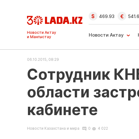
469.93
541.
Ақтау және
Манғыстау
Новости Актау
жаңалықтары
06.10.2015, 08:29
Сотрудник КН
области застр
кабинете
Новости Казахстана и мира
0
4 022