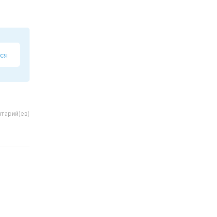
ся
тарий(ев)