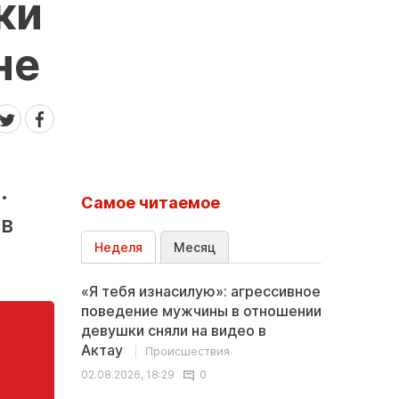
ки
не
.
Самое читаемое
 в
Неделя
Месяц
«Я тебя изнасилую»: агрессивное
поведение мужчины в отношении
девушки сняли на видео в
Актау
Происшествия
02.08.2026, 18:29
0