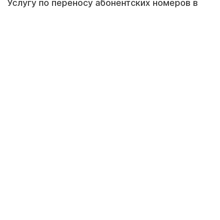
Услугу по переносу абонентских номеров в
Казахстане запустят 1 января 2016 года,
передает корреспондент Tengrinews.kz со
ссылкой на пресс-службу комитета связи,
информатизации и информации Министерства
по инвестициям и развитию РК.