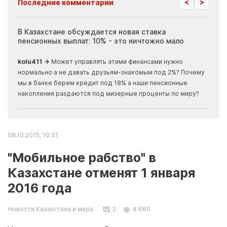
<
>
Последние комментарии
ия
В Казахстане обсуждается новая ставка
Иноп
пенсионных выплат: 10% - это ничтожно мало
журн
скры
kolu411 →
Может управлять этими финансами нужно
Apma
нормально а не давать друзьям-знакомым под 2%? Почему
прогн
мы в банке берем кредит под 18% а наши пенсионные
накопления раздаются под мизерные проценты по миру?
08.10.2015, 10:31
"Мобильное рабство" в
Казахстане отменят 1 января
2016 года
Новости Казахстана и мира
2
4 660