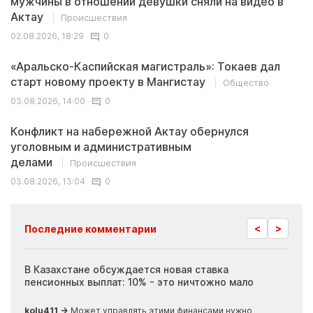
мужчины в отношении девушки сняли на видео в
Актау
Происшествия
02.08.2026, 18:29
0
«Аральско-Каспийская магистраль»: Токаев дал
старт новому проекту в Мангистау
Общество
03.08.2026, 14:00
0
Конфликт на набережной Актау обернулся
уголовным и административным
делами
Происшествия
03.08.2026, 13:04
0
<
>
Последние комментарии
ия
В Казахстане обсуждается новая ставка
Иноп
пенсионных выплат: 10% - это ничтожно мало
журн
скры
kolu411 →
Может управлять этими финансами нужно