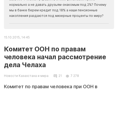
Apma
нормально а не давать друзьям-знакомым под 2%? Почему
прогн
мы в банке берем кредит под 18% а наши пенсионные
накопления раздаются под мизерные проценты по миру?
15.10.2015, 14:45
Комитет ООН по правам
человека начал рассмотрение
дела Челаха
Новости Казахстана и мира
21
7 278
Комитет по правам человека при ООН в
Женеве начал рассмотрение дело
Владислава Челаха, приговоренного к
пожизненному заключению в колонии
строгого режима по делу о массовом